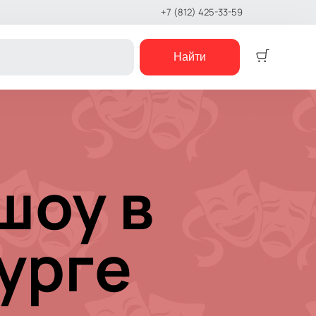
+7 (812) 425-33-59
Найти
Детям
Детский спектакль
Кукольный театр
шоу в
Сказка
Музыкальная сказка
Детский мюзикл
Детский квест
урге
е шоу
концерты
е чтения
шоу