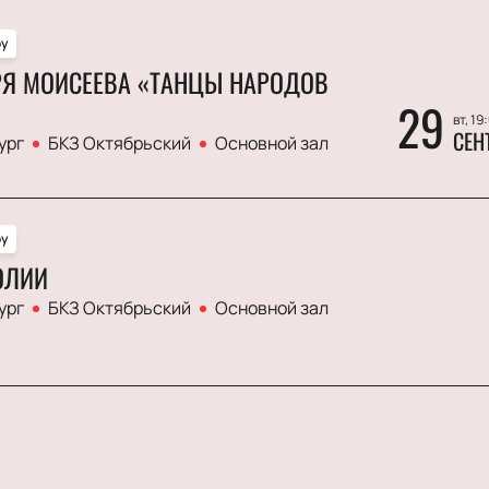
Мелодрама
Экспериментальный театр
у
Иммерсивный спектакль
РЯ МОИСЕЕВА «ТАНЦЫ НАРОДОВ
Детектив
29
вт, 19
СЕН
ург
БКЗ Октябрьский
Основной зал
у
ОЛИИ
ург
БКЗ Октябрьский
Основной зал