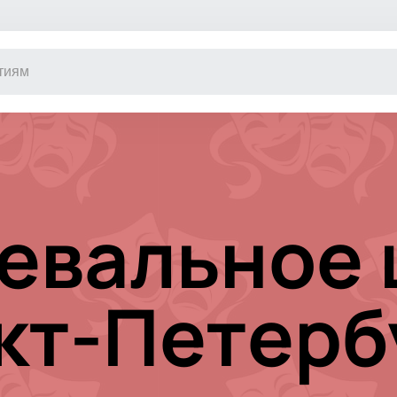
Другое
Концерт
Экскурсия
Классика
Сертификат
Оркестр
евальное 
Джаз и блюз
Фестиваль
Шоу
Инди
кт-Петерб
Танцевально
Новогодние 
Литературны
Новогоднее 