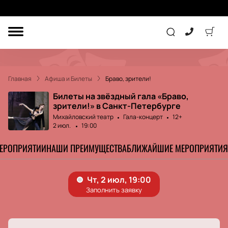
ДРУГОЕ
ТЕАТР
Главная
Афиша и Билеты
Браво, зрители!
КОНЦЕРТ
Билеты на звёздный гала «Браво,
зрители!» в Санкт-Петербурге
Михайловский театр
Гала-концерт
12+
ПОДАРОЧНЫЕ
2 июл.
19:00
СЕРТИФИКАТЫ
ДЕТЯМ
МЕРОПРИЯТИИ
НАШИ ПРЕИМУЩЕСТВА
БЛИЖАЙШИЕ МЕРОПРИЯТИЯ
Другое
Концерт
Экскурсия
Детям
Сертификат
Классика
Театр
Оркестр
Детский спектакль
Джаз и блюз
Дополнительно
Кукольный театр
Комедия
Фестиваль