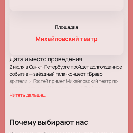
Площадка
Михайловский театр
Дата и место проведения
2 июля в Санкт-Петербурге пройдет долгожданное
событие — звёздный гала-концерт «Браво,
зрители!». Гостей примет Михайловский театр по
адресу: площадь Искусств, дом 1. Любители
Читать дальше...
искусства смогут увидеть яркое шоу в одном из
самых известных залов города.
О концерте
Почему выбирают нас
Гала-концерт «Браво, зрители!» каждый год
завершает театральный сезон ярким вечером. С