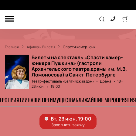
ДРУГОЕ
ТЕАТР
Главная
Афиша и Билеты
Спасти камер-юнк...
КОНЦЕРТ
Билеты на спектакль «Спасти камер-
юнкера Пушкина» (гастроли
Архангельского театра драмы им. М.В.
Ломоносова) в Санкт-Петербурге
ПОДАРОЧНЫЕ
СЕРТИФИКАТЫ
ДЕТЯМ
Театр-фестиваль «Балтийский дом»
Драма
18+
23 июн.
19:00
Другое
МЕРОПРИЯТИИ
НАШИ ПРЕИМУЩЕСТВА
БЛИЖАЙШИЕ МЕРОПРИЯТИЯ
Концерт
Экскурсия
Детям
Сертификат
Классика
Театр
Оркестр
Детский спектакль
Джаз и блюз
Дополнительно
Кукольный театр
Комедия
Фестиваль