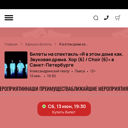
ДРУГОЕ
ТЕАТР
Главная
Афиша и Билеты
Я в этом доме ка...
КОНЦЕРТ
Билеты на спектакль «Я в этом доме как.
Звуковая драма. Хор (6) / Choir (6)» в
Санкт-Петербурге
ПОДАРОЧНЫЕ
Александринский театр
Пьеса
12+
СЕРТИФИКАТЫ
ДЕТЯМ
13 июн.
19:30
МЕРОПРИЯТИИ
НАШИ ПРЕИМУЩЕСТВА
БЛИЖАЙШИЕ МЕРОПРИЯТИЯ
Другое
Концерт
Экскурсия
Детям
Сертификат
Классика
Театр
Оркестр
Детский спектакль
Джаз и блюз
Дополнительно
Кукольный театр
Комедия
Фестиваль