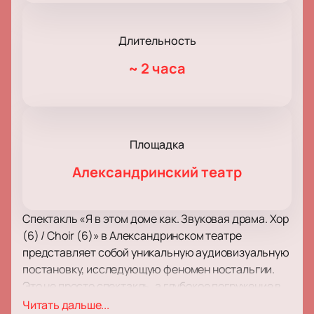
Длительность
~
2 часа
Площадка
Александринский театр
Спектакль «Я в этом доме как. Звуковая драма. Хор
(6) / Choir (6)» в Александринском театре
представляет собой уникальную аудиовизуальную
постановку, исследующую феномен ностальгии.
Это не просто спектакль, а глубокое погружение в
мир воспоминаний и переживаний, где зритель
Читать дальше...