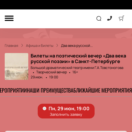
ДРУГОЕ
ТЕАТР
Главная
Афиша и Билеты
Два века русской...
КОНЦЕРТ
Билеты на поэтический вечер «Два века
русской поэзии» в Санкт-Петербурге
Большой драматический театр имени Г.А.Товстоногова
Творческий вечер
16+
ПОДАРОЧНЫЕ
СЕРТИФИКАТЫ
ДЕТЯМ
29 июн.
19:00
МЕРОПРИЯТИИ
НАШИ ПРЕИМУЩЕСТВА
БЛИЖАЙШИЕ МЕРОПРИЯТИЯ
Другое
Концерт
Экскурсия
Детям
Сертификат
Классика
Театр
Оркестр
Детский спектакль
Джаз и блюз
Дополнительно
Кукольный театр
Комедия
Фестиваль