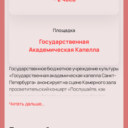
Площадка
Государственная
Академическая Капелла
Государственное бюджетное учреждение культуры
«Государственная академическая капелла Санкт-
Петербурга» анонсирует на сцене Камерного зала
просветительский концерт «Послушайте, как
бьётся сердце барабана, как нежно вибрафон
звучит!». Действо состоится в рамках цикла
Читать дальше...
концертов 3-го концерта пятого абонемента «Там,
где музыка живет». Мероприятие состоится 23
января 2022 года в 15:00. Обращаем ваше