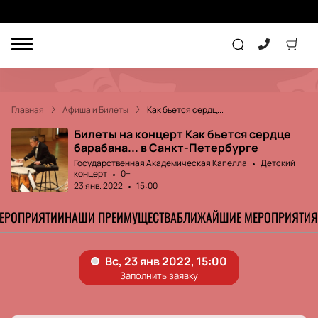
ДРУГОЕ
ТЕАТР
Главная
Афиша и Билеты
Как бьется сердц...
КОНЦЕРТ
Билеты на концерт Как бьется сердце
барабана... в Санкт-Петербурге
Государственная Академическая Капелла
Детский
концерт
0+
ПОДАРОЧНЫЕ
СЕРТИФИКАТЫ
ДЕТЯМ
23 янв. 2022
15:00
МЕРОПРИЯТИИ
НАШИ ПРЕИМУЩЕСТВА
БЛИЖАЙШИЕ МЕРОПРИЯТИЯ
Другое
Концерт
Экскурсия
Детям
Сертификат
Классика
Театр
Оркестр
Детский спектакль
Джаз и блюз
Дополнительно
Кукольный театр
Комедия
Фестиваль