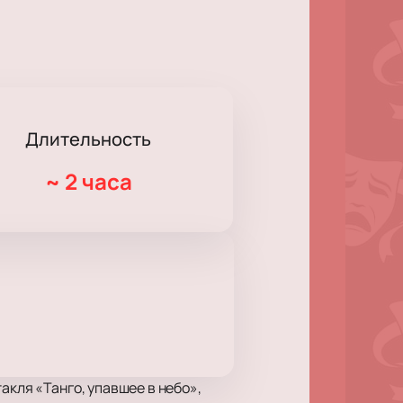
Длительность
~
2 часа
акля «Танго, упавшее в небо»,