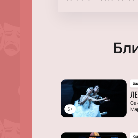
Бл
Ба
ЛЕ
Са
Ма
6+
Ко