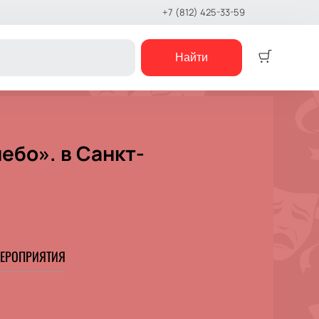
+7 (812) 425-33-59
Найти
Детям
Детский спектакль
ебо». в Санкт-
Кукольный театр
Сказка
Музыкальная сказка
Детский мюзикл
Детский квест
е шоу
ЕРОПРИЯТИЯ
концерты
е чтения
шоу