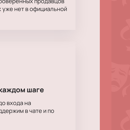
проверенных продавцов
х уже нет в официальной
каждом шаге
до входа на
держим в чате и по