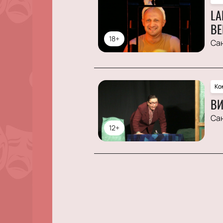
LA
ВЕ
18+
Са
Ко
ВИ
Са
12+