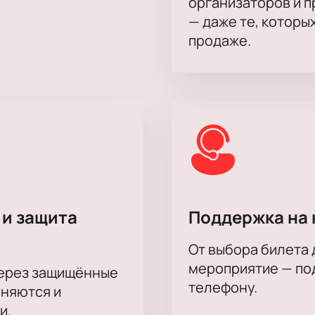
организаторов и 
— даже те, которы
продаже.
 и защита
Поддержка на 
От выбора билета 
мероприятие — под
через защищённые
телефону.
аняются и
и.