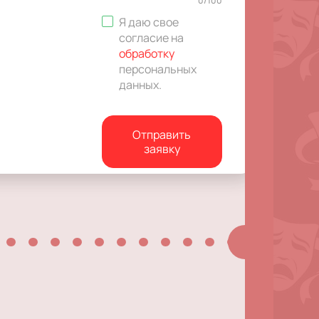
0
/
100
Я даю свое
согласие на
обработку
персональных
данных
.
Отправить
заявку