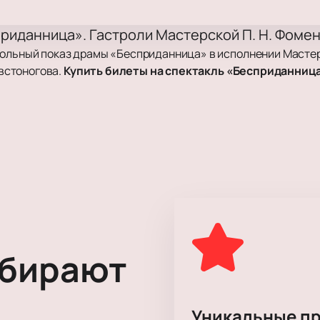
приданница». Гастроли Мастерской П. Н. Фоме
рольный показ драмы «Бесприданница» в исполнении Мастерс
овстоногова.
Купить билеты на спектакль «Бесприданница
ком произведении, где материальная выгода влияет на пост
оиня не может реализовать мечты о свободе и любви в общес
истичном стиле.
 включает романсы.
ют стиль модерн и особенности драматического жанра.
ыбирают
ческом театре им. Г. А. Товстоногова по адресу: Санкт-Петер
тектурой и удобной схемой размещения зрителей.
Уникальные п