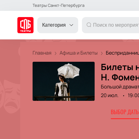
Театры Санкт-Петербурга
Категория
Главная
Афиша и Билеты
Бесприданница
Билеты 
ДРУГОЕ
Н. Фомен
Большой драмат
ТЕАТР
20 июл.
19:0
КОНЦЕРТ
ВЫБОР ДАТЫ
ПОДАРОЧНЫЕ
СЕРТИФИКАТЫ
ДЕТЯМ