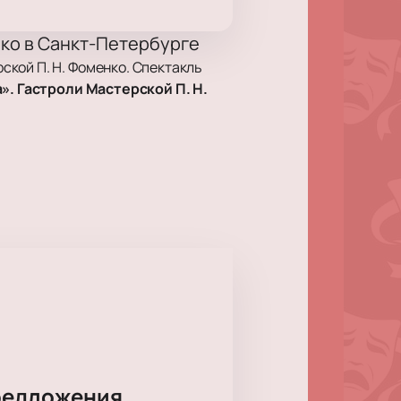
нко в Санкт-Петербурге
кой П. Н. Фоменко. Спектакль
». Гастроли Мастерской П. Н.
упки героев, а чувства часто
тве, где не принимают
бург, наб. реки Фонтанки, д. 65.
редложения