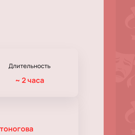
Длительность
~
2 часа
стоногова