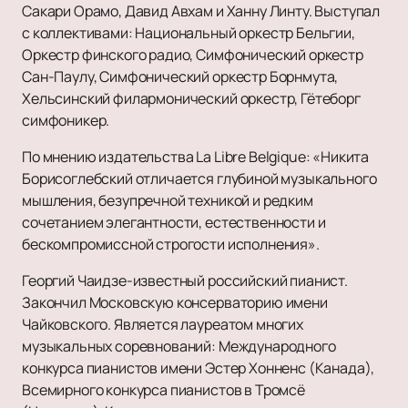
Сакари Орамо, Давид Авхам и Ханну Линту. Выступал
с коллективами: Национальный оркестр Бельгии,
Оркестр финского радио, Симфонический оркестр
Сан-Паулу, Симфонический оркестр Борнмута,
Хельсинский филармонический оркестр, Гётеборг
симфоникер.
По мнению издательства La Libre Belgique: «Никита
Борисоглебский отличается глубиной музыкального
мышления, безупречной техникой и редким
сочетанием элегантности, естественности и
бескомпромиссной строгости исполнения».
Георгий Чаидзе-известный российский пианист.
Закончил Московскую консерваторию имени
Чайковского. Является лауреатом многих
музыкальных соревнований: Международного
конкурса пианистов имени Эстер Хонненс (Канада),
Всемирного конкурса пианистов в Тромсё