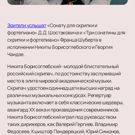
Зрители услышат
«Сонату для скрипки и
фортепиано» Д.Д. Шостаковича и «Три сонатины для
скрипки и фортепиано» Франца Шуберта в
исполнении Никиты Борисоглебского и Георгия
Чаидзе.
Никита Борисоглебский- молодой блистательный
российский скрипач, по достоинству заслуживший
место в элите мировой академической музыки.
Скрипач удостоен одиннадцати высших наград на
различных музыкальных конкурсах. Репертуар
музыканта включает в себя классические шедевры,
авангард XX века и произведения современников.
Никита Борисоглебский играл под руководством
таких дирижеров, как Валерий Гергиев, Владимир
Федосеев, Кшиштоф Пендерецкий, Юрий Симонов,