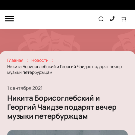
ДРУГОЕ
ТЕАТР
КОНЦЕРТ
Главная
Новости
Никита Борисоглебский и Георгий Чаидзе подарят вечер
музыки петербуржцам
ПОДАРОЧНЫЕ
СЕРТИФИКАТЫ
ДЕТЯМ
1 сентября 2021
Другое
Никита Борисоглебский и
Концерт
Экскурсия
Георгий Чаидзе подарят вечер
Детям
Сертификат
Классика
музыки петербуржцам
Театр
Оркестр
Детский спектакль
Джаз и блюз
Дополнительно
Кукольный театр
Комедия
Фестиваль