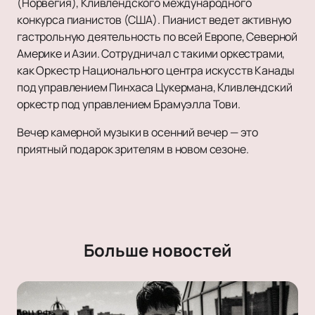
(Норвегия), Кливлендского международного
конкурса пианистов (США). Пианист ведет активную
гастрольную деятельность по всей Европе, Северной
Америке и Азии. Сотрудничал с такими оркестрами,
как Оркестр Национального центра искусств Канады
под управлением Пинхаса Цукермана, Кливлендский
оркестр под управлением Брамуэлла Тови.
Вечер камерной музыки в осенний вечер — это
приятный подарок зрителям в новом сезоне.
Больше новостей