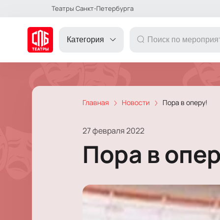
Театры Санкт-Петербурга
Категория
Главная
Новости
Пора в оперу!
ДРУГОЕ
27 февраля 2022
ТЕАТР
Пора в опер
КОНЦЕРТ
ПОДАРОЧНЫЕ
СЕРТИФИКАТЫ
ДЕТЯМ