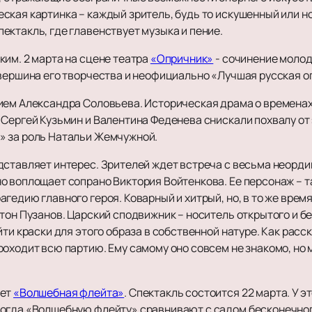
кая картинка – каждый зритель, будь то искушенный или но
ектакль, где главенствует музыка и пение.
им. 2 марта на сцене театра
«Опричник»
- сочинение молод
 вершина его творчества и неофициально «Лучшая русская о
ием Александра Соловьева. Историческая драма о временах
Сергей Кузьмин и Валентина Феденева снискали похвалу от э
» за роль Натальи Жемчужной.
дставляет интерес. Зрителей ждет встреча с весьма неорд
о воплощает сопрано Виктория Войтенкова. Ее персонаж – т
гедию главного героя. Коварный и хитрый, но, в то же врем
тон Пузанов. Царский сподвижник – носитель открытого и бе
йти краски для этого образа в собственной натуре. Как рас
роходит всю партию. Ему самому оно совсем не знакомо, но
ает
«Волшебная флейта»
. Спектакль состоится 22 марта. У 
огда «Волшебную флейту» сравнивают с садом бесконечног