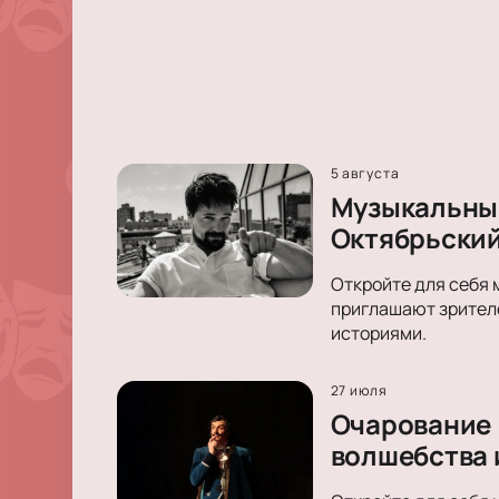
5 августа
Музыкальный
Октябрьски
Откройте для себя 
приглашают зрителе
историями.
27 июля
Очарование 
волшебства 