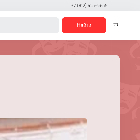
+7 (812) 425-33-59
Найти
Детям
Детский спектакль
Кукольный театр
Сказка
Музыкальная сказка
Детский мюзикл
Детский квест
е шоу
концерты
е чтения
шоу