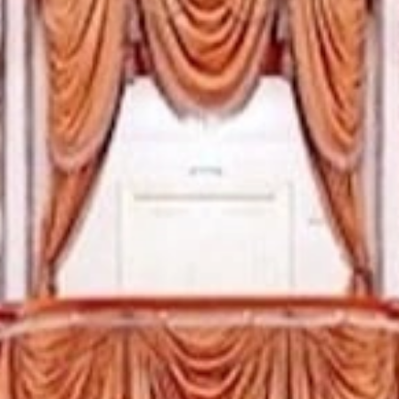
Рок-опера
Мелодрама
Экспериментальный театр
Детектив
Иммерсивный спектакль