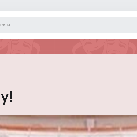
Другое
Концерт
Экскурсия
Классика
Сертификат
Оркестр
Джаз и блюз
Фестиваль
у!
Шоу
Инди
Танцевально
Новогодние 
Литературны
Новогоднее 