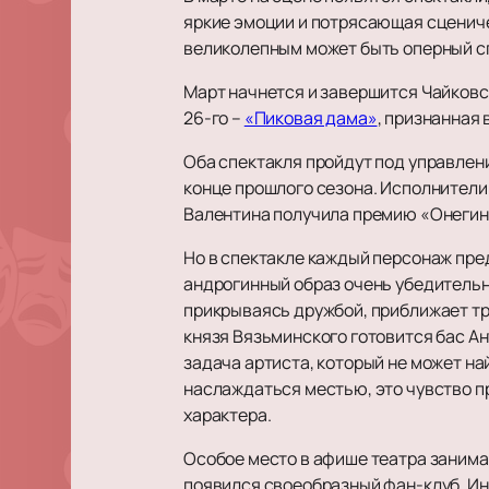
яркие эмоции и потрясающая сценичес
великолепным может быть оперный сп
Март начнется и завершится Чайковск
26-го –
«Пиковая дама»
, признанная
Оба спектакля пройдут под управлен
конце прошлого сезона. Исполнители 
Валентина получила премию «Онегин
Но в спектакле каждый персонаж пре
андрогинный образ очень убедительн
прикрываясь дружбой, приближает тра
князя Вязьминского готовится бас Ан
задача артиста, который не может на
наслаждаться местью, это чувство п
характера.
Особое место в афише театра заним
появился своеобразный фан-клуб. Ин