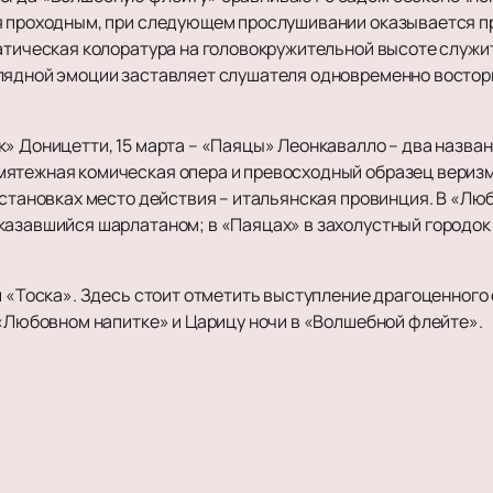
я проходным, при следующем прослушивании оказывается п
атическая колоратура на головокружительной высоте служит
лядной эмоции заставляет слушателя одновременно востор
» Доницетти, 15 марта – «Паяцы» Леонкавалло – два назван
ятежная комическая опера и превосходный образец веризма
остановках место действия – итальянская провинция. В «Лю
казавшийся шарлатаном; в «Паяцах» в захолустный городок
 и «Тоска». Здесь стоит отметить выступление драгоценног
 «Любовном напитке» и Царицу ночи в «Волшебной флейте».