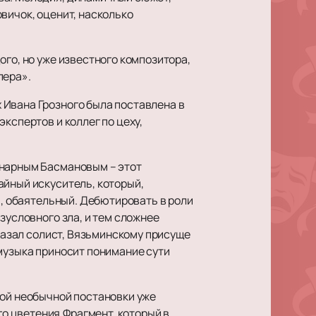
вичок, оценит, насколько
ого, но уже известного композитора,
пера».
 Ивана Грозного была поставлена в
кспертов и коллег по цеху,
инарным Басмановым – этот
айный искуситель, который,
я, обаятельный. Дебютировать в роли
зусловного зла, и тем сложнее
сказал солист, Вязьминскому присуще
 музыка приносит понимание сути
этой необычной постановки уже
о цветения.Фрагмент, который в