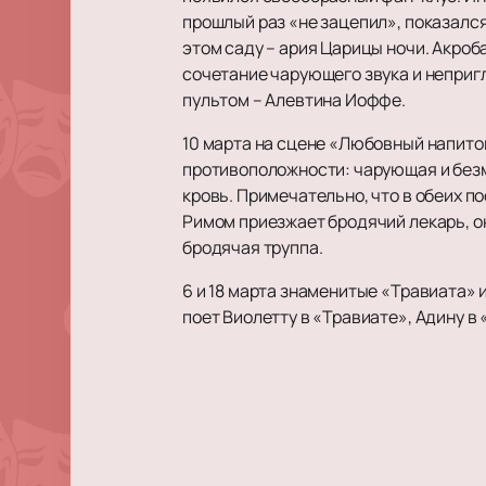
прошлый раз «не зацепил», показалс
этом саду – ария Царицы ночи. Акроб
сочетание чарующего звука и неприг
пультом – Алевтина Иоффе.
10 марта на сцене «Любовный напиток
противоположности: чарующая и безм
кровь. Примечательно, что в обеих п
Римом приезжает бродячий лекарь, о
бродячая труппа.
6 и 18 марта знаменитые «Травиата»
поет Виолетту в «Травиате», Адину в