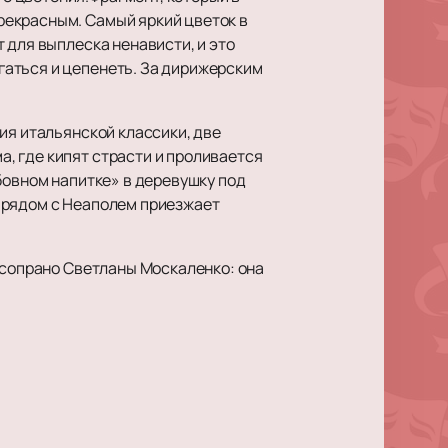
рекрасным. Самый яркий цветок в
 для выплеска ненависти, и это
гаться и цепенеть. За дирижерским
ия итальянской классики, две
, где кипят страсти и проливается
бовном напитке» в деревушку под
 рядом с Неаполем приезжает
о сопрано Светланы Москаленко: она