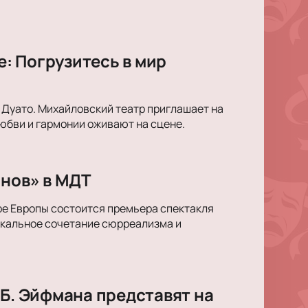
: Погрузитесь в мир
 Дуато. Михайловский театр приглашает на
юбви и гармонии оживают на сцене.
снов» в МДТ
ре Европы состоится премьера спектакля
икальное сочетание сюрреализма и
 Б. Эйфмана представят на