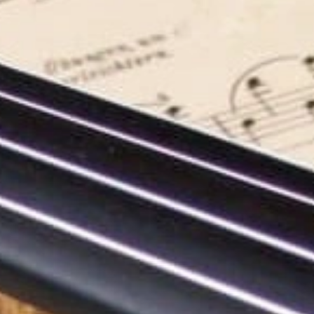
Рок-опера
Мелодрама
Экспериментальный театр
Детектив
Иммерсивный спектакль