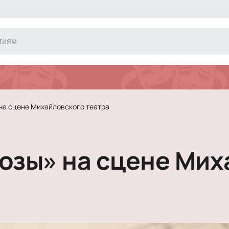
Другое
Концерт
Экскурсия
Классика
а сцене Михайловского театра
Сертификат
Оркестр
Джаз и блюз
Фестиваль
зы» на сцене Мих
Шоу
Инди
Танцевально
Новогодние 
Литературны
Новогоднее 