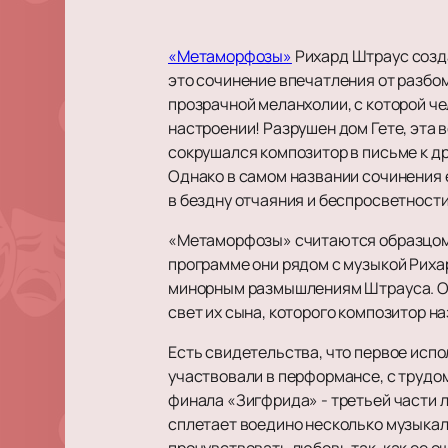
«Метаморфозы»
Рихард Штраус созда
это сочинение впечатления от разбо
прозрачной меланхолии, с которой че
настроении! Разрушен дом Гете, эта
сокрушался композитор в письме к др
Однако в самом названии сочинения е
в бездну отчаяния и беспросветности
«Метаморфозы» считаются образцом 
программе они рядом с музыкой Рих
минорным размышлениям Штрауса. Он 
свет их сына, которого композитор на
Есть свидетельства, что первое испо
участвовали в перформансе, с трудо
финала «Зигфрида» - третьей части 
сплетает воедино несколько музыкал
прочувствовать любовь так, как ее 