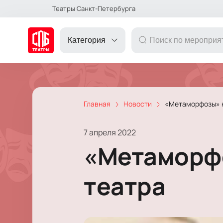
Театры Санкт-Петербурга
Категория
Главная
Новости
«Метаморфозы» н
ДРУГОЕ
7 апреля 2022
ТЕАТР
«Метаморфо
КОНЦЕРТ
театра
ПОДАРОЧНЫЕ
СЕРТИФИКАТЫ
ДЕТЯМ