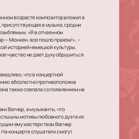
лонном возрасте композитор вложил в
, присутствующая в музыке, сродни
незыблемым. «Я в отчаянном
р — Мюнхен, все пошло прахом!», —
кой историей немецкой культуры.
лое чувство не дает духу обрушиться
ведливо, что в концертной
оению абсолютно противоположна
она также совпала со появлением на
жи Вагнер, а музыканты, что
о слышны мотивы любовного дуэта из
исущим ему мастерством Вагнер
 На концерте слушатели смогут