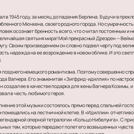
л в 1945 году, за месяц до падения Берлина. Будучи в прек
мбленного Мюнхена, своего родного города. Но сумрачность
ловек осознает бренность всего, что считал постоянным и 
 величайшая святыня мира! Мой прекрасный Дрезден — Вейма
угу. Своим произведением он словно подвел черту под вели
сть надежда на ее возрождение в новом облике. И это свет
.
позднего немецкого романтизма. Поэтому совершенно спра
арда Вагнера. Его знаменитая «Зигфрид-идиллия» по настр
создал ее в качестве подарка для жены Вагнера Козимы, и 
звал в честь любимого героя.
лнение этой музыки состоялось прямо перед спальней госпо
м помещались на лестничной клетке. В «Идиллии» отчетлив
легендарной оперной тетралогии «Кольцо Нибелунга». С пр
ьных тем, которые передают полет его возвышенных чувств.
ощущал один из величайших музыкальных гениев.