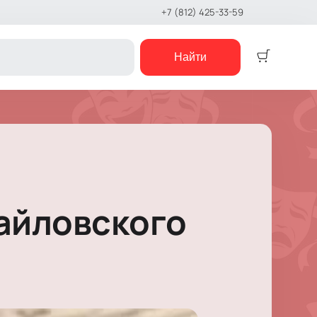
+7 (812) 425-33-59
Найти
Детям
Детский спектакль
Кукольный театр
Сказка
Музыкальная сказка
айловского
Детский мюзикл
Детский квест
е шоу
концерты
е чтения
шоу