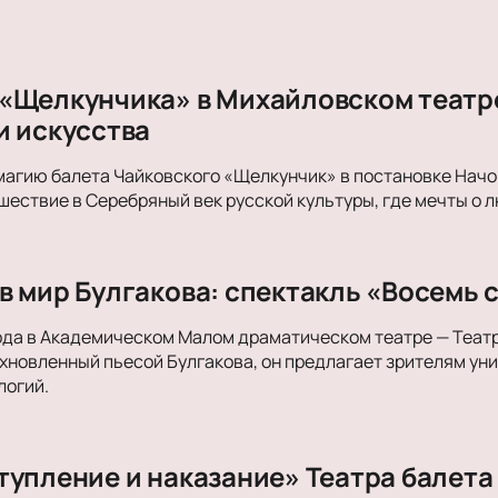
«Щелкунчика» в Михайловском театре
и искусства
магию балета Чайковского «Щелкунчик» в постановке Начо
ествие в Серебряный век русской культуры, где мечты о л
в мир Булгакова: спектакль «Восемь 
ода в Академическом Малом драматическом театре — Теат
хновленный пьесой Булгакова, он предлагает зрителям ун
логий.
тупление и наказание» Театра балета