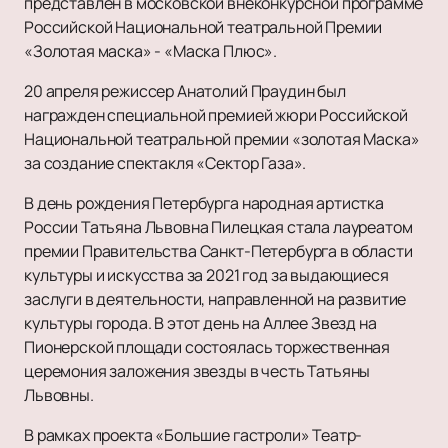
представлен в московской внеконкурсной программе
Российской Национальной театральной Премии
«Золотая маска» - «Маска Плюс».
20 апреля режиссер Анатолий Праудин был
награжден специальной премией жюри Российской
Национальной театральной премии «золотая Маска»
за создание спектакля «Сектор Газа».
В день рождения Петербурга народная артистка
России Татьяна Львовна Пилецкая стала лауреатом
премии Правительства Санкт-Петербурга в области
культуры и искусства за 2021 год за выдающиеся
заслуги в деятельности, направленной на развитие
культуры города. В этот день на Аллее Звезд на
Пионерской площади состоялась торжественная
церемония заложения звезды в честь Татьяны
Львовны.
В рамках проекта «Большие гастроли» Театр-