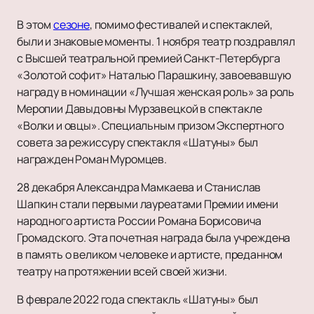
В этом
сезоне
, помимо фестивалей и спектаклей,
были и знаковые моменты. 1 ноября театр поздравлял
с Высшей театральной премией Санкт-Петербурга
«Золотой софит» Наталью Парашкину, завоевавшую
награду в номинации «Лучшая женская роль» за роль
Меропии Давыдовны Мурзавецкой в спектакле
«Волки и овцы». Специальным призом Экспертного
совета за режиссуру спектакля «Шатуны» был
награжден Роман Муромцев.
28 декабря Александра Мамкаева и Станислав
Шапкин стали первыми лауреатами Премии имени
народного артиста России Романа Борисовича
Громадского. Эта почетная награда была учреждена
в память о великом человеке и артисте, преданном
театру на протяжении всей своей жизни.
В феврале 2022 года спектакль «Шатуны» был