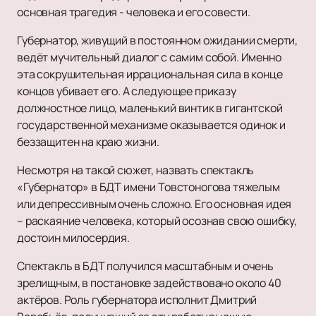
основная трагедия - человека и его совести.
Губернатор, живущий в постоянном ожидании смерти,
ведёт мучительный диалог с самим собой. Именно
эта сокрушительная иррациональная сила в конце
концов убивает его. А следующее приказу
должностное лицо, маленький винтик в гигантской
государственной механизме оказывается одинок и
беззащитен на краю жизни.
Несмотря на такой сюжет, назвать спектакль
«Губернатор» в БДТ имени Товстоногова тяжелым
или депрессивным очень сложно. Его основная идея
– раскаяние человека, который осознав свою ошибку,
достоин милосердия.
Спектакль в БДТ получился масштабным и очень
зрелищным, в постановке задействовано около 40
актёров. Роль губернатора исполнит Дмитрий