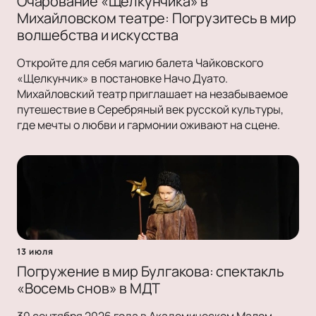
Очарование «Щелкунчика» в
Михайловском театре: Погрузитесь в мир
волшебства и искусства
Откройте для себя магию балета Чайковского
«Щелкунчик» в постановке Начо Дуато.
Михайловский театр приглашает на незабываемое
путешествие в Серебряный век русской культуры,
где мечты о любви и гармонии оживают на сцене.
13 июля
Погружение в мир Булгакова: спектакль
«Восемь снов» в МДТ
30 сентября 2026 года в Академическом Малом