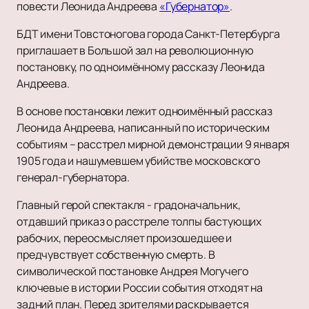
повести Леонида Андреева
«Губернатор»
.
БДТ имени Товстоногова города Санкт-Петербурга
приглашает в Большой зал на революционную
постановку, по одноимённому рассказу Леонида
Андреева.
В основе постановки лежит одноимённый рассказ
Леонида Андреева, написанный по историческим
событиям – расстрел мирной демонстрации 9 января
1905 года и нашумевшем убийстве московского
генерал-губернатора.
Главный герой спектакля - градоначальник,
отдавший приказ о расстреле толпы бастующих
рабочих, переосмысляет произошедшее и
предчувствует собственную смерть. В
символической постановке Андрея Могучего
ключевые в истории России события отходят на
задний план. Перед зрителями раскрывается