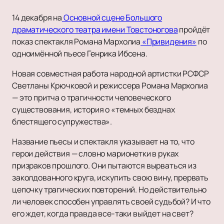
14 декабря на
Основной сцене Большого
драматического театра имени Товстоногова
пройдёт
показ спектакля Романа Мархолиа
«Привидения»
по
одноимённой пьесе Генрика Ибсена.
Новая совместная работа народной артистки РСФСР
Светланы Крючковой и режиссера Романа Мархолиа
— это притча о трагичности человеческого
существования, история о «темных безднах
блестящего супружества».
Название пьесы и спектакля указывает на то, что
герои действия — словно марионетки в руках
призраков прошлого. Они пытаются вырваться из
заколдованного круга, искупить свою вину, прервать
цепочку трагических повторений. Но действительно
ли человек способен управлять своей судьбой? И что
его ждет, когда правда все-таки выйдет на свет?