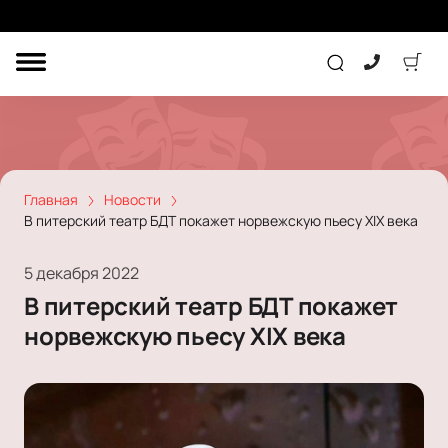
ДРУГОЕ
ТЕАТР
КОНЦЕРТ
Главная
Новости
В питерский театр БДТ покажет норвежскую пьесу XIX века
ПОДАРОЧНЫЕ
СЕРТИФИКАТЫ
ДЕТЯМ
5 декабря 2022
В питерский театр БДТ покажет
Другое
норвежскую пьесу XIX века
Концерт
Экскурсия
Детям
Сертификат
Классика
Театр
Оркестр
Детский спектакль
Джаз и блюз
Дополнительно
Кукольный театр
Комедия
Фестиваль