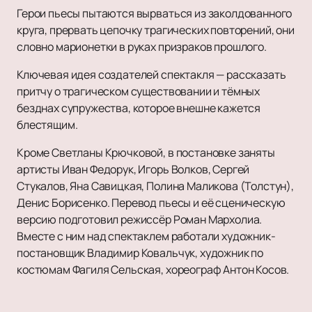
Герои пьесы пытаются вырваться из заколдованного
круга, прервать цепочку трагических повторений, они
словно марионетки в руках призраков прошлого.
Ключевая идея создателей спектакля — рассказать
притчу о трагическом существовании и тёмных
безднах супружества, которое внешне кажется
блестящим.
Кроме Светланы Крючковой, в постановке заняты
артисты Иван Федорук, Игорь Волков, Сергей
Стукалов, Яна Савицкая, Полина Маликова (Толстун),
Денис Борисенко. Перевод пьесы и её сценическую
версию подготовил режиссёр Роман Мархолиа.
Вместе с ним над спектаклем работали художник-
постановщик Владимир Ковальчук, художник по
костюмам Фагиля Сельская, хореограф Антон Косов.