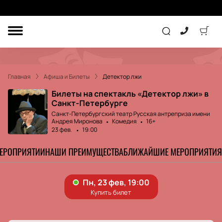
ДРУГОЕ
ТЕАТР
Главная
Афиша и Билеты
Детектор лжи
КОНЦЕРТ
Билеты на спектакль «Детектор лжи» в
Санкт-Петербурге
Санкт-Петербургский театр Русская антреприза имени
Андрея Миронова
Комедия
16+
ПОДАРОЧНЫЕ
СЕРТИФИКАТЫ
ДЕТЯМ
23 фев.
19:00
МЕРОПРИЯТИИ
НАШИ ПРЕИМУЩЕСТВА
БЛИЖАЙШИЕ МЕРОПРИЯТИЯ
Другое
Концерт
Экскурсия
Детям
Сертификат
Классика
Театр
Оркестр
Детский спектакль
Джаз и блюз
Дополнительно
Кукольный театр
Комедия
Фестиваль