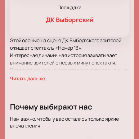
Площадка
ДК Выборгский
Этой осенью на сцене ДК Выборгского зрителей
ожидает спектакль «Номер 13».
Интересная динамичная история захватывает
внимание зрителей с первых минут спектакля.
Поверьте, вы не сможете оторвать глаз от сцены ни
на одну минуту! Развитие сюжета и его
Читать дальше...
хитросплетения заставят вас пристально следить
за судьбой героев и их переживаниями.
Уверены, что вы не единожды за время просмотра
Почему выбирают нас
спросите себя «А что будет дальше?» или «А как
поступил бы я?». В этой постановке тонко
Нам важно, чтобы у вас остались только яркие
переплетены сопереживание, сочувствие, а также
впечатления
победа вечных ценностей над ценностями
временными и кажущимися.