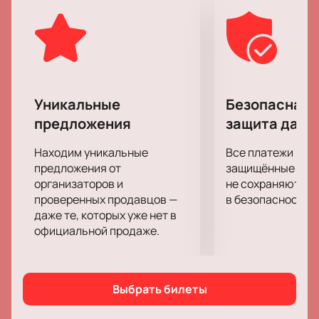
Спектакль «Номер 13» получил восторженные
отзывы критиков. Поспешите и вы составить
собственное мнение о ней и провести приятный
интересный вечер в компании ее героев.
Уникальные
Безопасная 
предложения
защита данн
Находим уникальные
Все платежи про
предложения от
защищённые шлю
организаторов и
не сохраняются 
проверенных продавцов —
в безопасности.
даже те, которых уже нет в
официальной продаже.
Выбрать билеты