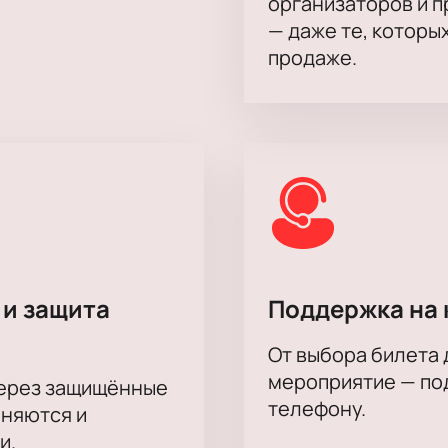
организаторов и 
— даже те, которы
продаже.
 и защита
Поддержка на 
От выбора билета 
мероприятие — под
через защищённые
телефону.
аняются и
и.