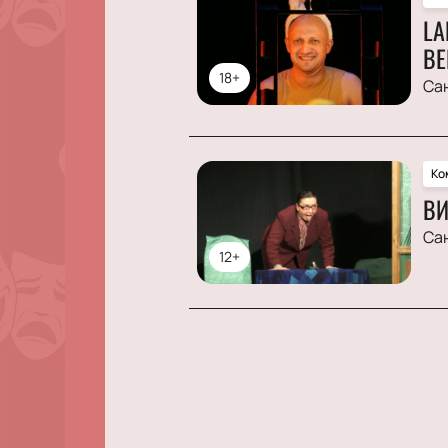
LA
ВЕ
18+
Са
Ко
ВИ
Са
12+