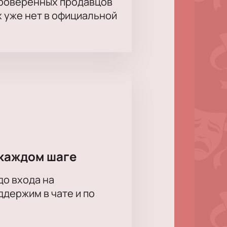
проверенных продавцов
х уже нет в официальной
каждом шаге
до входа на
держим в чате и по