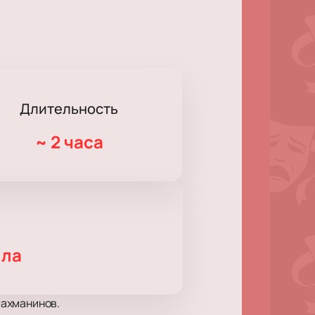
Длительность
~
2 часа
лла
Рахманинов.