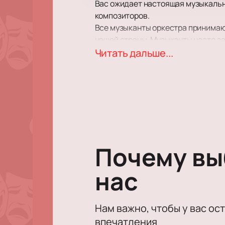
Вас ожидает настоящая музыкальн
композиторов.
Все музыканты оркестра принимают 
нашей страны. Музыканты часто за
классическая музыка, но и эстрад
Читать дальше...
Оркестр часто принимает участие 
также участвует в концертах.
Почему в
нас
Нам важно, чтобы у вас ос
впечатления