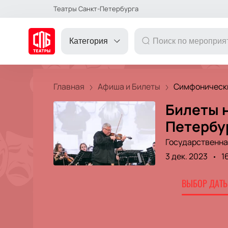
Театры Санкт-Петербурга
Категория
Главная
Афиша и Билеты
Симфонически
Билеты н
ДРУГОЕ
Петербу
Государственна
ТЕАТР
3 дек. 2023
1
КОНЦЕРТ
ВЫБОР ДАТЫ
ПОДАРОЧНЫЕ
СЕРТИФИКАТЫ
ДЕТЯМ