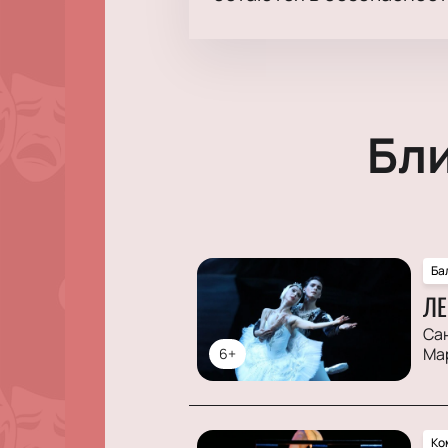
Бл
Ба
ЛЕ
Са
Ма
6+
Ко