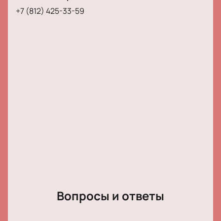
Обратите внимание, возможна смена актёрского
+7 (812) 425-33-59
состава.
Режиссёр:
Валерий Галендеев
Актёрский состав:
Александр Быковский,
Екатерина Клеопина, Ирина Тычинина, Елизавета
Боярская, Екатерина Тарасова, Сергей Власов,
Игорь Черневич, Олег Рязанцев, Станислав
Никольский, Сергей Курышев, Артур Козин, Никита
Сидоров, Александр Кошкарёв, Наталья Соколова,
Екатерина Решетникова, Дарья Тимченко, Сергей
Иванов
Вопросы и ответы