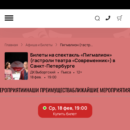
ДРУГОЕ
ТЕАТР
Главная
Афиша и Билеты
Пигмалион (гастр...
КОНЦЕРТ
Билеты на спектакль «Пигмалион»
(гастроли театра «Современник») в
Санкт-Петербурге
ПОДАРОЧНЫЕ
ДК Выборгский
Пьеса
12+
СЕРТИФИКАТЫ
ДЕТЯМ
18 фев.
19:00
МЕРОПРИЯТИИ
НАШИ ПРЕИМУЩЕСТВА
БЛИЖАЙШИЕ МЕРОПРИЯТИЯ
Другое
Концерт
Экскурсия
Детям
Сертификат
Классика
Театр
Оркестр
Детский спектакль
Джаз и блюз
Дополнительно
Кукольный театр
Комедия
Фестиваль