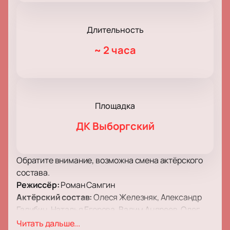
Длительность
~
2 часа
Площадка
ДК Выборгский
Обратите внимание, возможна смена актёрского
состава.
Режиссёр:
Роман Самгин
Актёрский состав:
Олеся Железняк, Александр
Галибин, Наталья Егорова, Вадим Андреев, Олег
Кассин, Ирина Абросимова, Марина Кондратьева,
Читать дальше...