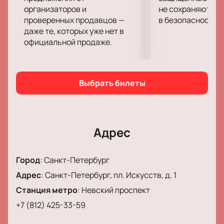
каждое движение тела рассказывает историю,
организаторов и
не сохраняются 
проверенных продавцов —
в безопасности.
трогает сердца и оставляет незабываемые
даже те, которых уже нет в
впечатления. Будьте частью этого великолепного
официальной продаже.
спектакля и создайте свои собственные
воспоминания о нем.
Купить билеты
на это мероприятие можно на
нашем сайте!
Выбрать билеты
Обратите внимание, возможна смена актёрского
состава.
Дирижёр-постановщик:
Филип Эллис.
Адрес
Актёрский состав:
Анна Кулигина / Анжелина
Воронцова, Михаил Баталов / Никита Четвериков,
Город
:
Санкт-Петербург
Геннадий Янин
Адрес
:
Санкт-Петербург, пл. Искусств, д. 1
Станция метро
:
Невский проспект
+7 (812) 425-33-59