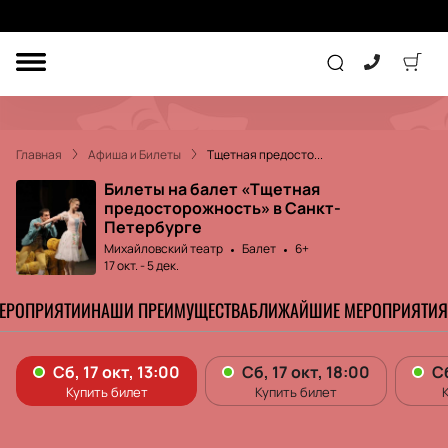
ДРУГОЕ
ТЕАТР
Главная
Афиша и Билеты
Тщетная предосто...
КОНЦЕРТ
Билеты на балет «Тщетная
предосторожность» в Санкт-
Петербурге
ПОДАРОЧНЫЕ
Михайловский театр
Балет
6+
СЕРТИФИКАТЫ
ДЕТЯМ
17 окт.
-
5 дек.
МЕРОПРИЯТИИ
НАШИ ПРЕИМУЩЕСТВА
БЛИЖАЙШИЕ МЕРОПРИЯТИЯ
Другое
Концерт
Экскурсия
Детям
Сертификат
Классика
Театр
Оркестр
Детский спектакль
Джаз и блюз
Дополнительно
Кукольный театр
Комедия
Фестиваль