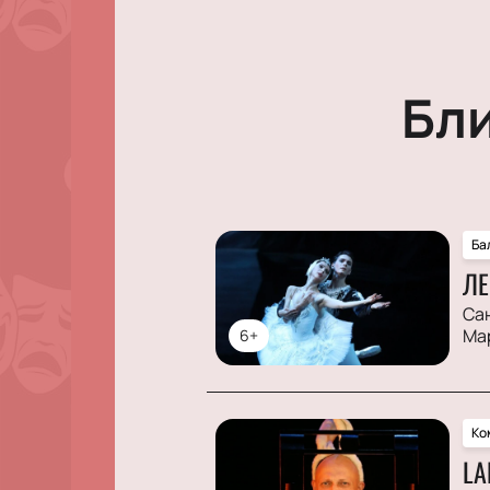
Бл
Ба
ЛЕ
Са
Ма
6+
Ко
LA