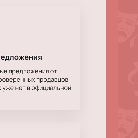
ся участником интригующей
и эмоциональных переживаний.
ов, Юрий Батурин, Иван Оганесян,
редложения
ые предложения от
проверенных продавцов
х уже нет в официальной