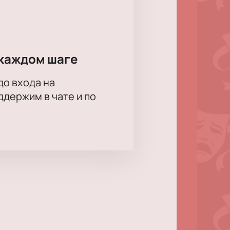
каждом шаге
до входа на
держим в чате и по