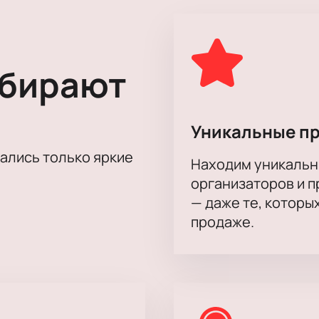
лем на сцене ДК Выборгский, где каждый зритель становит
а нашем сайте и погрузитесь в мир неожиданных открытий 
на актёрского состава.
ыбирают
ев, Константин Лавроненко, Марина Зудина, Алексей Бардук
Уникальные п
тались только яркие
Находим уникальн
организаторов и 
— даже те, которы
продаже.