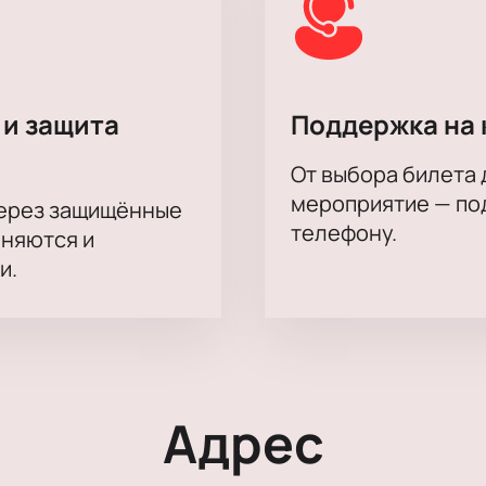
 и защита
Поддержка на 
От выбора билета 
мероприятие — под
через защищённые
телефону.
аняются и
и.
Адрес