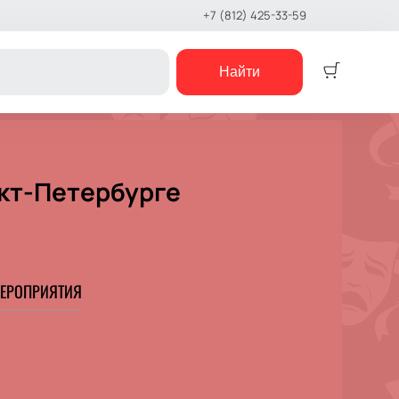
+7 (812) 425-33-59
Найти
Детям
Детский спектакль
нкт-Петербурге
Кукольный театр
Сказка
Музыкальная сказка
Детский мюзикл
Детский квест
ЕРОПРИЯТИЯ
е шоу
концерты
е чтения
шоу