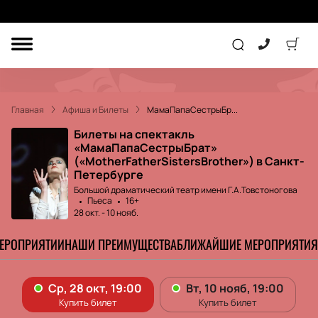
ДРУГОЕ
ТЕАТР
Главная
Афиша и Билеты
МамаПапаСестрыБр...
КОНЦЕРТ
Билеты на спектакль
«МамаПапаСестрыБрат»
(«MotherFatherSistersBrother») в Санкт-
Петербурге
ПОДАРОЧНЫЕ
СЕРТИФИКАТЫ
ДЕТЯМ
Большой драматический театр имени Г.А.Товстоногова
Пьеса
16+
28 окт.
-
10 нояб.
Другое
Концерт
Экскурсия
МЕРОПРИЯТИИ
НАШИ ПРЕИМУЩЕСТВА
БЛИЖАЙШИЕ МЕРОПРИЯТИЯ
Детям
Сертификат
Классика
Театр
Оркестр
Детский спектакль
Джаз и блюз
Дополнительно
Кукольный театр
Комедия
Фестиваль