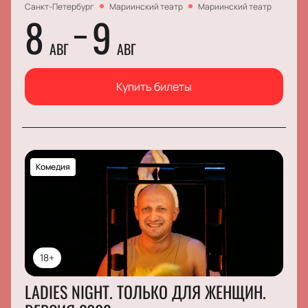
Санкт-Петербург
Мариинский театр
Мариинский театр
8
9
АВГ
АВГ
Купить билеты
Комедия
18+
LADIES NIGHT. ТОЛЬКО ДЛЯ ЖЕНЩИН.