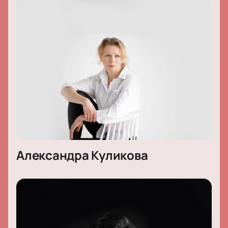
Обратите внимание, возможна смена актёрского
состава.
Режиссёр:
Сергей Ларионов
Актёрский состав:
Татьяна Аптикеева, Иван
Федорук, Лёня Нечаев, Александра Куликова, Юлия
Ильина, Екатерина Куликова, Татьяна Щербань,
Никита Прилепский, Геннадий Блинов, Сергей
Тупогуз
Александра Куликова