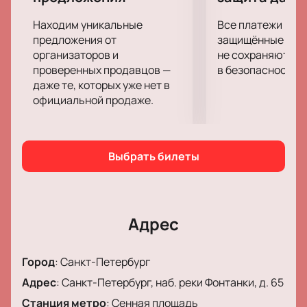
оформление.
Танцевальные элементы сочетаются с
Находим уникальные
Все платежи про
драмой
предложения от
защищённые шлю
Деконструкция классического произведения
организаторов и
не сохраняются 
Использование невербального кода
проверенных продавцов —
в безопасности.
даже те, которых уже нет в
Современный подход к театру
официальной продаже.
Где пройдет событие?
Показ пройдет в здании государственного
академического театра на набережной реки
Выбрать билеты
Фонтанки, дом 65. Зрители увидят представление в
историческом зале.
Где и как купить билеты на спектакль
Адрес
МамаПапаСестрыБрат»
(«MotherFatherSistersBrother»)
Город
:
Санкт-Петербург
онлайн?
Адрес
:
Санкт-Петербург, наб. реки Фонтанки, д. 65
Купить билеты
на спектакль
Станция метро
:
Сенная площадь