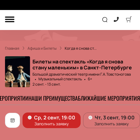
ДРУГОЕ
ТЕАТР
Главная
Афиша и Билеты
Когда я снова ст...
КОНЦЕРТ
Билеты на спектакль «Когда я снова
стану маленьким» в Санкт-Петербурге
Большой драматический театр имени Г.А.Товстоногова
ПОДАРОЧНЫЕ
Музыкальный спектакль
6+
СЕРТИФИКАТЫ
ДЕТЯМ
2 сент.
-
13 сент.
Другое
МЕРОПРИЯТИИ
НАШИ ПРЕИМУЩЕСТВА
БЛИЖАЙШИЕ МЕРОПРИЯТИЯ
Концерт
Экскурсия
Детям
Сертификат
Классика
Театр
Оркестр
Детский спектакль
Джаз и блюз
Дополнительно
Кукольный театр
Комедия
Фестиваль