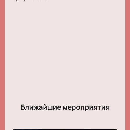
организации посещения театра для сотрудников
или партнеров.
Обратите внимание, возможна смена актёрского
состава.
Режиссёр:
Елена Чарник
Актёрский состав:
Тарас Бибич, Михаил
Бондарев, Александр Горбунов, Борис Кипнис,
Светлана Шадрина
Ближайшие мероприятия