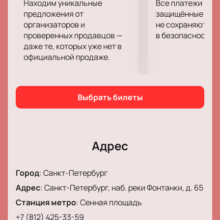
Находим уникальные
Все платежи про
предложения от
защищённые шлю
Как приобрести билеты на спектакль
организаторов и
не сохраняются 
«Когда я снова стану маленьким»
проверенных продавцов —
в безопасности.
даже те, которых уже нет в
онлайн?
официальной продаже.
Купите билеты
на спектакль «Когда я снова стану
маленьким» через наш сайт:
Выберите удобные места с помощью схемы
зала.
Выбрать билеты
Оплатите заказ онлайн безопасно.
Уточните стоимость и наличие мест по
телефону у менеджера.
Адрес
Стоимость зависит от выбранной категории.
Уточните цену билетов и выберите ложи для
комфортного просмотра.
Город
:
Санкт-Петербург
Адрес
:
Санкт-Петербург, наб. реки Фонтанки, д. 65
Для корпоративных клиентов
Станция метро
:
Сенная площадь
Действуют специальные предложения для
организаций: бронирование мест в зале, помощь в
+7 (812) 425-33-59