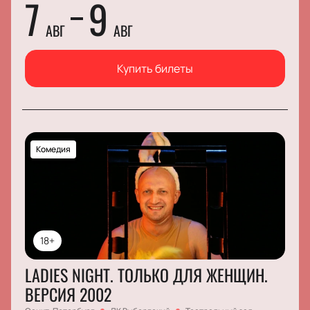
7
9
Дерябин, Александр Сергеев, Мария Буланова,
АВГ
АВГ
Владислав Карклин
Купить билеты
Комедия
18+
LADIES NIGHT. ТОЛЬКО ДЛЯ ЖЕНЩИН.
ВЕРСИЯ 2002