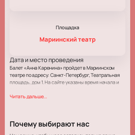
Площадка
Мариинский театр
Дата и место проведения
Балет «Анна Каренина» пройдет в Мариинском
театре по адресу: Санкт-Петербург, Театральная
площадь, дом 1. На сайте указаны время начала и
продолжительность спектакля.
Читать дальше...
О событии и площадке
На сцене выступают артисты труппы. Балет
состоит из двух частей с прологом. В первой части
Почему выбирают нас
показывают приезд Анны к брату, встречу с
графиней Вронской, развитие отношений с