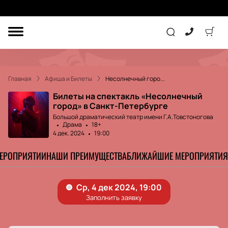
ДРУГОЕ
ТЕАТР
Главная
Афиша и Билеты
Несолнечный горо...
КОНЦЕРТ
Билеты на спектакль «Несолнечный
город» в Санкт-Петербурге
Большой драматический театр имени Г.А.Товстоногова
Драма
18+
ПОДАРОЧНЫЕ
СЕРТИФИКАТЫ
ДЕТЯМ
4 дек. 2024
19:00
МЕРОПРИЯТИИ
НАШИ ПРЕИМУЩЕСТВА
БЛИЖАЙШИЕ МЕРОПРИЯТИЯ
Другое
Концерт
Экскурсия
Детям
Сертификат
Классика
Театр
Оркестр
Детский спектакль
Джаз и блюз
Дополнительно
Кукольный театр
Комедия
Фестиваль