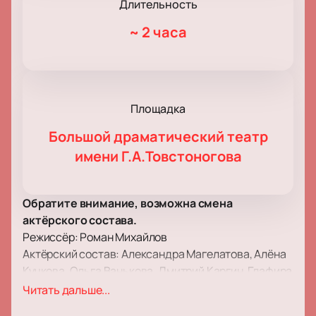
Длительность
~
2 часа
Площадка
Большой драматический театр
имени Г.А.Товстоногова
Обратите внимание, возможна смена
актёрского состава.
Режиссёр: Роман Михайлов
Актёрский состав: Александра Магелатова, Алёна
Кучкова, Ольга Ванькова, Дмитрий Каргин, Глафира
Лаврова, Евгения Чагодаева, Даниил Левищев
Читать дальше...
Купить билеты на спектакль "Несолнечный город" в