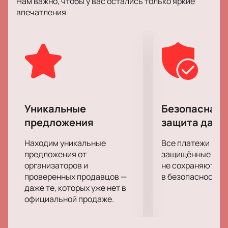
Нам важно, чтобы у вас остались только яркие
мир, где реальность и фантазия переплетаются,
впечатления
создавая неповторимую атмосферу.
Мы приглашаем вас стать свидетелями этого
события, которое откроет вам новые грани
искусства. Спектакль «Сегодня 2016 -...» обещает
быть насыщенным и захватывающим, оставляя
незабываемые впечатления.
Купить билеты на спектакль «Сегодня 2016 -...»
в Александринском театре
можно удобно и
Уникальные
Безопасная 
безопасно на нашем сайте. Мы гарантируем вам
предложения
защита данн
простоту и надежность процесса покупки билетов.
Не упустите возможность стать частью этого
Находим уникальные
Все платежи про
события и приобрести билеты уже сейчас.
предложения от
защищённые шлю
организаторов и
не сохраняются 
проверенных продавцов —
в безопасности.
даже те, которых уже нет в
официальной продаже.