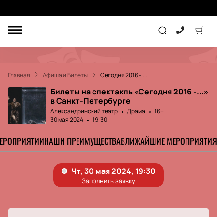
ДРУГОЕ
ТЕАТР
Главная
Афиша и Билеты
Сегодня 2016 -.....
КОНЦЕРТ
Билеты на спектакль «Сегодня 2016 -...»
в Санкт-Петербурге
Александринский театр
Драма
16+
ПОДАРОЧНЫЕ
30 мая 2024
19:30
СЕРТИФИКАТЫ
ДЕТЯМ
МЕРОПРИЯТИИ
НАШИ ПРЕИМУЩЕСТВА
БЛИЖАЙШИЕ МЕРОПРИЯТИЯ
Другое
Концерт
Экскурсия
Детям
Сертификат
Классика
Театр
Оркестр
Детский спектакль
Джаз и блюз
Дополнительно
Кукольный театр
Комедия
Фестиваль