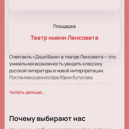
Площадка
Театр имени Ленсовета
Спектакль «Дядя Ваня» в театре Ленсовета — это
уникальная возможность увидеть классику
русской литературы в новой интерпретации.
Постановка режиссёра Юрия Бутусова,
удостоенная премии «Золотая Маска» в 2018 году,
предлагает зрителю погрузиться в мир, где
Читать дальше...
персонажи Антона Чехова предстают в новом
свете. Здесь нет привычных интонаций и паутины
взаимоотношений — каждый герой словно вырван
Почему выбирают нас
из ткани действия и предъявлен зрителю во всей
своей обаянии и слабости.