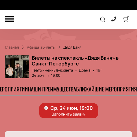
ДРУГОЕ
ТЕАТР
Главная
Афиша и Билеты
Дядя Ваня
КОНЦЕРТ
Билеты на спектакль «Дядя Ваня» в
Санкт-Петербурге
Театр имени Ленсовета
Драма
16+
ПОДАРОЧНЫЕ
24 июн.
19:00
СЕРТИФИКАТЫ
ДЕТЯМ
МЕРОПРИЯТИИ
НАШИ ПРЕИМУЩЕСТВА
БЛИЖАЙШИЕ МЕРОПРИЯТИЯ
Другое
Концерт
Экскурсия
Детям
Сертификат
Классика
Театр
Оркестр
Детский спектакль
Джаз и блюз
Дополнительно
Кукольный театр
Комедия
Фестиваль