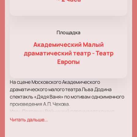
Площадка
Академический Малый
драматический театр - Театр
Европы
На сцене Московского Академического
драматического малого театра Льва Додина
спектакль «Дядя Ваня» по мотивам одноименного
произведения А.П. Чехова.
Иван Петрович Войницкий переживает кризис
среднего возраста. В этот период жизни с ним
Читать дальше...
случились все невзгоды, которые только могут
волновать мужчину, не реализовавшего ни в одной