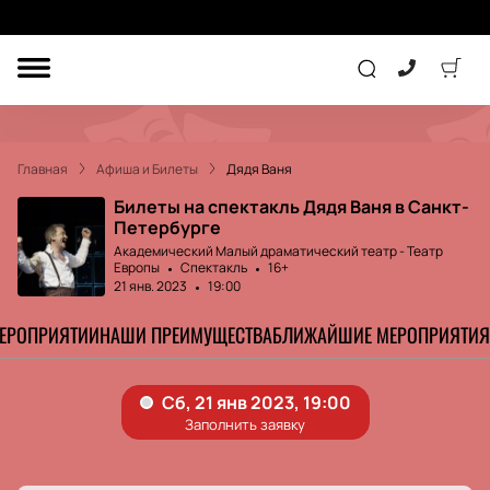
ДРУГОЕ
ТЕАТР
Главная
Афиша и Билеты
Дядя Ваня
КОНЦЕРТ
Билеты на спектакль Дядя Ваня в Санкт-
Петербурге
Академический Малый драматический театр - Театр
Европы
Спектакль
16+
ПОДАРОЧНЫЕ
СЕРТИФИКАТЫ
ДЕТЯМ
21 янв. 2023
19:00
МЕРОПРИЯТИИ
НАШИ ПРЕИМУЩЕСТВА
БЛИЖАЙШИЕ МЕРОПРИЯТИЯ
Другое
Концерт
Экскурсия
Детям
Сертификат
Классика
Театр
Оркестр
Детский спектакль
Джаз и блюз
Дополнительно
Кукольный театр
Комедия
Фестиваль