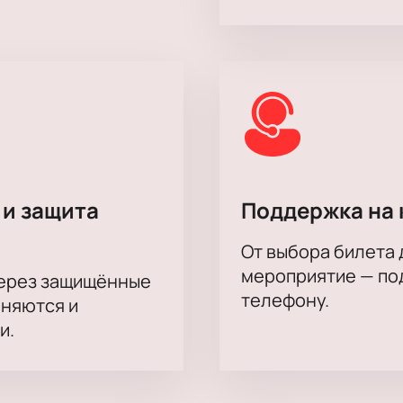
и категории мест. Для гостей есть VIP-ложи с хорошим обзо
н или по телефону — менеджер поможет выбрать подходящи
альные условия заказа билетов. Возможна индивидуальная
тий. Все вопросы по корпоративному обслуживанию решает
 и защита
Поддержка на 
От выбора билета 
мероприятие — под
через защищённые
телефону.
аняются и
и.