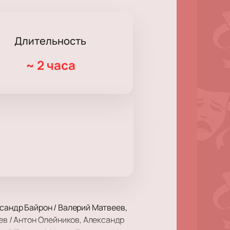
Длительность
~
2 часа
ксандр Байрон / Валерий Матвеев,
ев / Антон Олейников, Александр