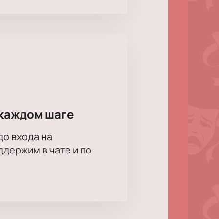
ром сцены и удобными условиями.
й вариант.
 рассадка, оформление групповых
 персональный менеджер.
каждом шаге
до входа на
держим в чате и по