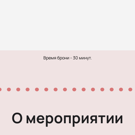
Рок-опера
Мелодрама
Экспериментальный театр
Детектив
Время брони - 30 минут.
О мероприятии