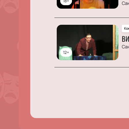
18+
Са
Ко
ВИ
Са
12+