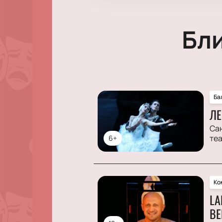
Бл
Ба
ЛЕ
Са
те
6+
Ко
LA
ВЕ