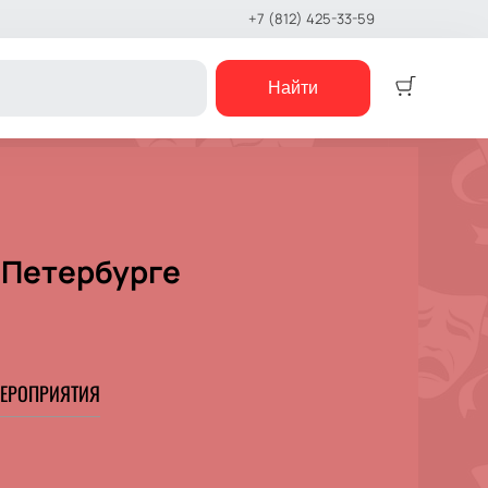
+7 (812) 425-33-59
Найти
Детям
Детский спектакль
Кукольный театр
-Петербурге
Сказка
Музыкальная сказка
Детский мюзикл
Детский квест
е шоу
ЕРОПРИЯТИЯ
концерты
е чтения
шоу