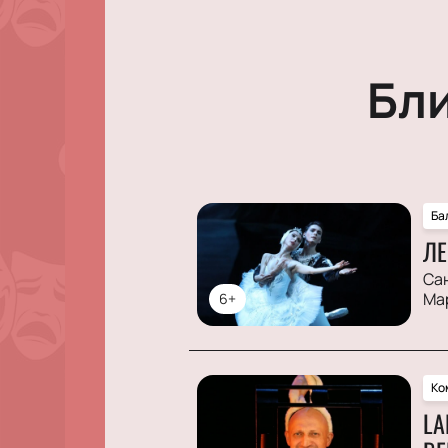
Бл
Ба
ЛЕ
Са
Ма
6+
Ко
LA