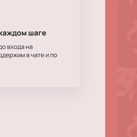
каждом шаге
до входа на
держим в чате и по