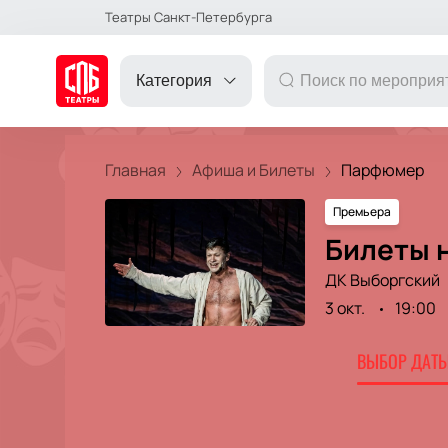
Театры Санкт-Петербурга
Категория
Главная
Афиша и Билеты
Парфюмер
Премьера
ДРУГОЕ
Билеты 
ДК Выборгский
ТЕАТР
3 окт.
19:00
КОНЦЕРТ
ВЫБОР ДАТЫ
ПОДАРОЧНЫЕ
СЕРТИФИКАТЫ
ДЕТЯМ