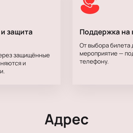
 и защита
Поддержка на 
От выбора билета 
мероприятие — под
через защищённые
телефону.
аняются и
и.
Адрес