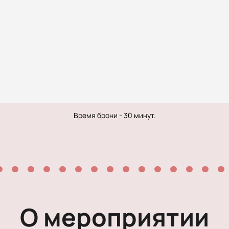
Рок-опера
Мелодрама
Экспериментальный театр
Детектив
Иммерсивный спектакль
Время брони - 30 минут.
О мероприятии