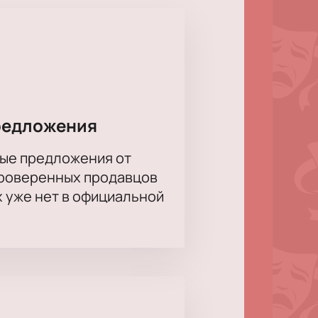
йте для себя мир загадок и
ния Соколова, Наталья Евелина,
редложения
ые предложения от
проверенных продавцов
х уже нет в официальной