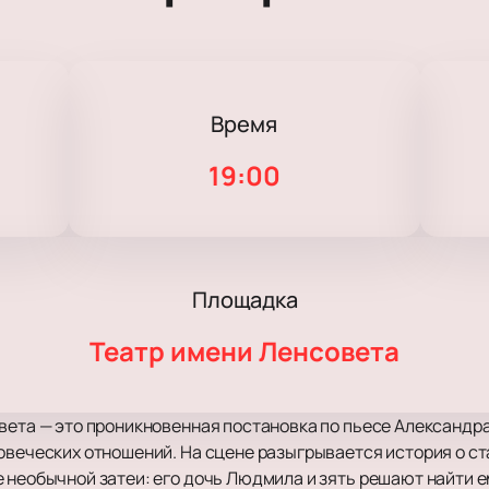
Время
19:00
Площадка
Театр имени Ленсовета
вета — это проникновенная постановка по пьесе Александра
овеческих отношений. На сцене разыгрывается история о ст
 необычной затеи: его дочь Людмила и зять решают найти е