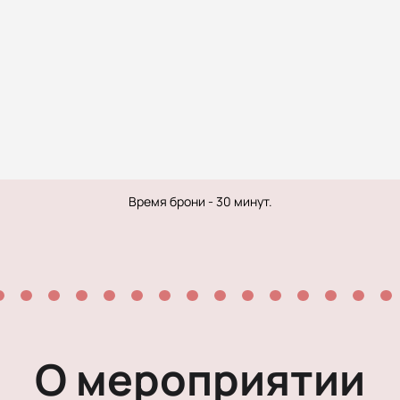
Рок-опера
Мелодрама
Экспериментальный театр
Детектив
Иммерсивный спектакль
Время брони - 30 минут.
О мероприятии