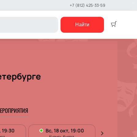
+7 (812) 425-33-59
Найти
Детям
Детский спектакль
Кукольный театр
етербурге
Сказка
Музыкальная сказка
Детский мюзикл
Детский квест
е шоу
ЕРОПРИЯТИЯ
концерты
е чтения
шоу