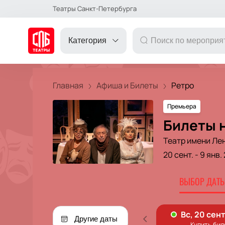
Театры Санкт-Петербурга
Категория
Главная
Афиша и Билеты
Ретро
Премьера
ДРУГОЕ
Билеты н
Театр имени Ле
ТЕАТР
20 сент.
-
9 янв.
КОНЦЕРТ
ВЫБОР ДАТЫ
ПОДАРОЧНЫЕ
Другие даты
СЕРТИФИКАТЫ
ДЕТЯМ