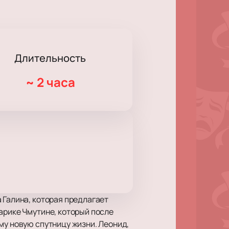
Длительность
~
2 часа
 Галина, которая предлагает
арике Чмутине, который после
му новую спутницу жизни. Леонид,