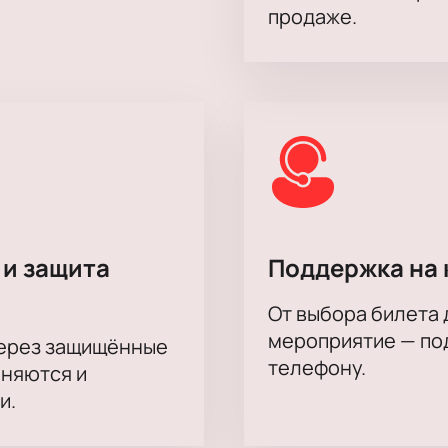
продаже.
 и защита
Поддержка на 
От выбора билета 
мероприятие — под
через защищённые
телефону.
аняются и
и.