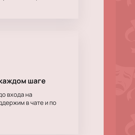
каждом шаге
до входа на
держим в чате и по