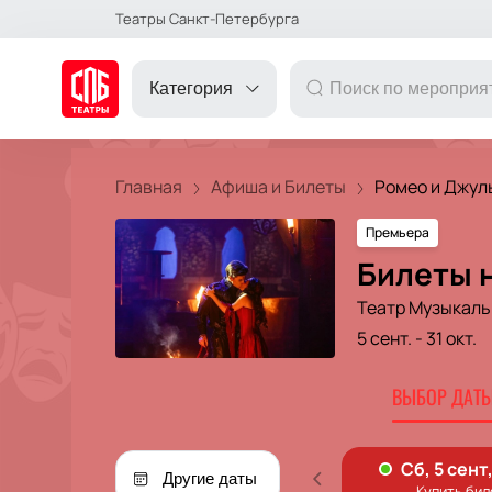
Театры Санкт-Петербурга
Категория
Главная
Афиша и Билеты
Ромео и Джуль
Премьера
ДРУГОЕ
Билеты 
Театр Музыкаль
ТЕАТР
5 сент.
-
31 окт.
КОНЦЕРТ
ВЫБОР ДАТЫ
ПОДАРОЧНЫЕ
Другие даты
СЕРТИФИКАТЫ
ДЕТЯМ