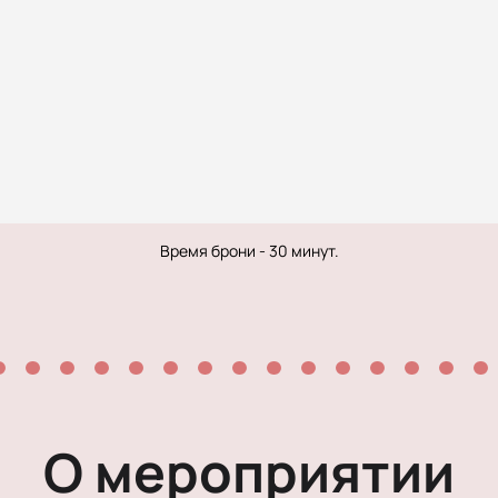
Рок-опера
Мелодрама
Экспериментальный театр
Иммерсивный спектакль
Детектив
Время брони - 30 минут.
О мероприятии