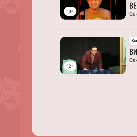
ВЕ
18+
Са
Ко
ВИ
Са
12+