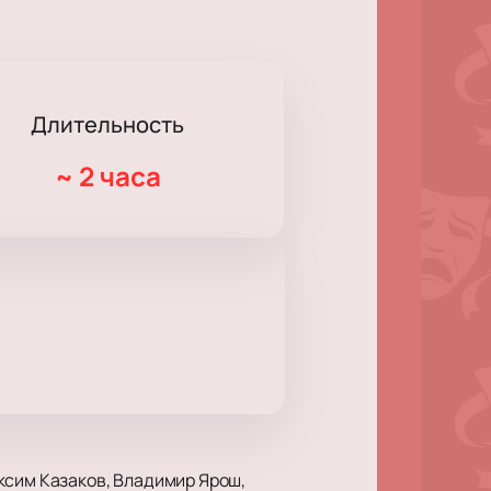
Длительность
~
2 часа
ксим Казаков, Владимир Ярош,