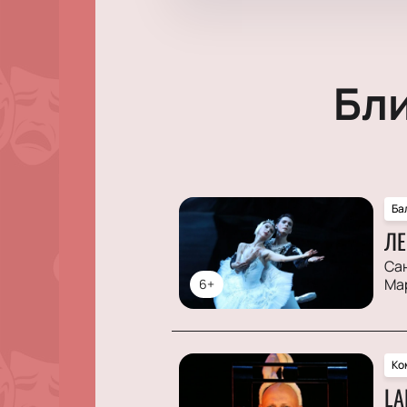
Бл
Ба
ЛЕ
Са
Ма
6+
Ко
LA