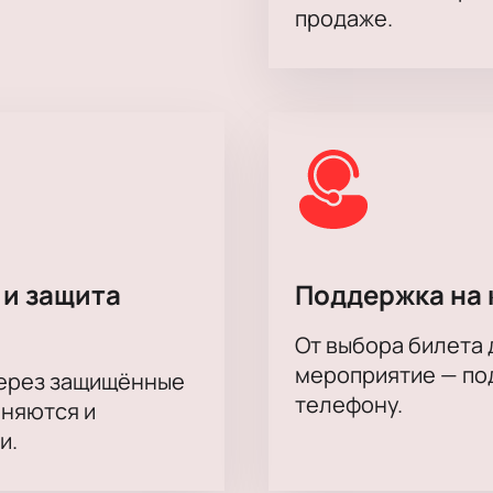
продаже.
 и защита
Поддержка на 
От выбора билета 
мероприятие — под
через защищённые
телефону.
аняются и
и.