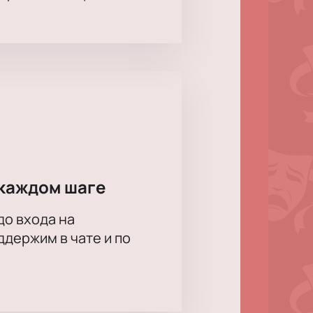
каждом шаге
до входа на
держим в чате и по