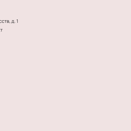
ств, д. 1
т