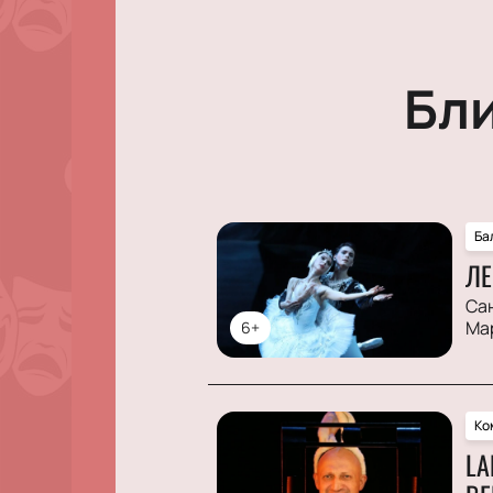
Бл
Ба
ЛЕ
Са
Ма
6+
Ко
LA