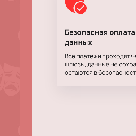
Обратите внимание, возможна сме
Режиссёр:
Владимир Кехман, Юли
Актёрский состав:
Маргарита Шап
Безопасная оплата
Сенникова / Диана Белозор, Игорь
данных
Все платежи проходят 
шлюзы, данные не сохр
остаются в безопасност