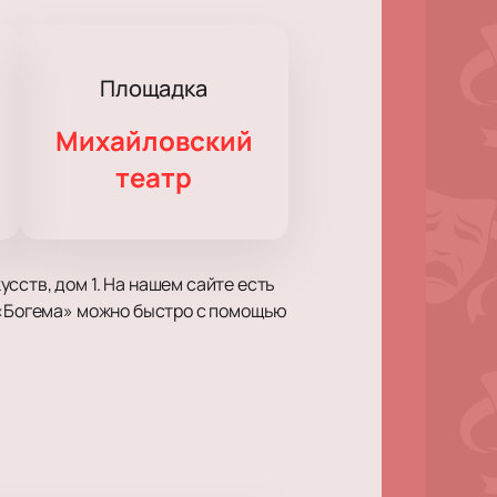
Площадка
Михайловский
театр
сств, дом 1. На нашем сайте есть
у «Богема» можно быстро с помощью
н показывает современное
вств и дружбы раскрываются через
ки Пуччини.