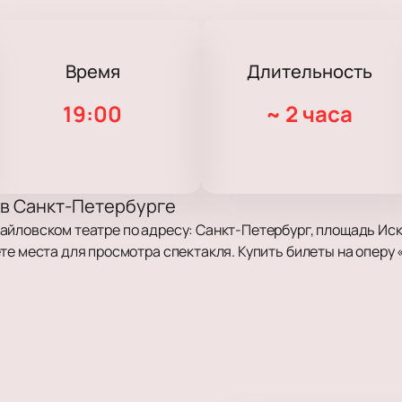
Время
Длительность
19:00
~
2 часа
 в Санкт-Петербурге
йловском театре по адресу: Санкт-Петербург, площадь Иску
те места для просмотра спектакля. Купить билеты на опер
ых людей творческих профессий. Режиссёр Владимир Кехма
обращает внимание на личные переживания героев. Темы чу
ывает перемены в характерах героев на фоне Парижа и музы