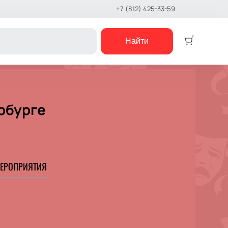
+7 (812) 425-33-59
Найти
Детям
Детский спектакль
рбурге
Кукольный театр
Сказка
Музыкальная сказка
Детский мюзикл
Детский квест
ЕРОПРИЯТИЯ
е шоу
концерты
е чтения
шоу