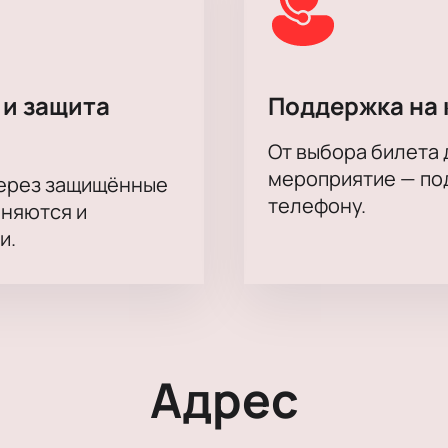
на актёрского состава.
я Прохорова
овалова / Кристина Калинина, Сергей Кузьмин / Карлен Ман
 и защита
Поддержка на 
 Подоплелов, Александр Безруков / Никита Мухин, Сергей Л
От выбора билета 
мероприятие — под
через защищённые
телефону.
аняются и
и.
Адрес