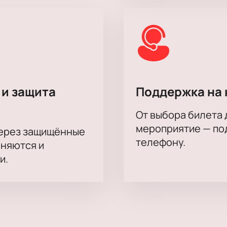
ективный заказ билетов с помощью персонального менедже
х для групповых посещений и оформим электронные билеты 
 и защита
Поддержка на 
От выбора билета 
мероприятие — под
через защищённые
телефону.
аняются и
и.