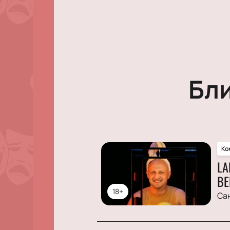
Бл
Ко
LA
ВЕ
18+
Са