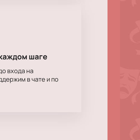
ра. Мы поможем подобрать места,
для сотрудников или партнеров.
каждом шаге
до входа на
держим в чате и по