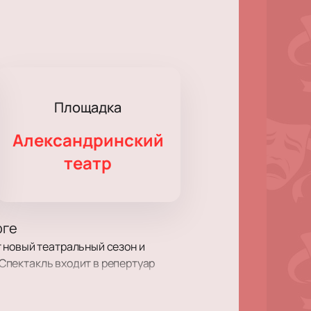
Площадка
Александринский
театр
рге
 новый театральный сезон и
 Спектакль входит в репертуар