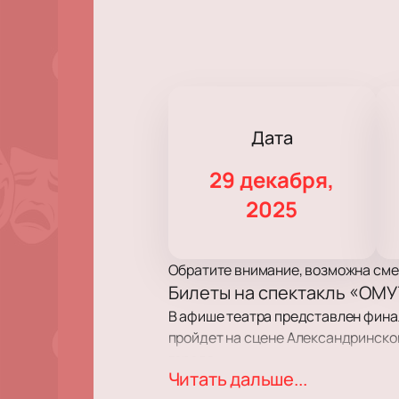
Дата
29 декабря,
2025
Обратите внимание, возможна сме
Билеты на спектакль «ОМУ
В афише театра представлен финал
пройдет на сцене Александринского
города.
Читать дальше...
Сюжет