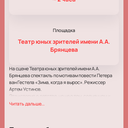
Площадка
Театр юных зрителей имени А.А.
Брянцева
На сцене Театра юных зрителей имени А.А.
Брянцева спектакль по мотивам повести Петера
ван Гестела «Зима, когда я вырос». Режиссер
Артем Устинов.
Эта история о детстве, но не о том, солнечном и
безоблачном, которое хочет помнить каждый
Читать дальше...
человек, а о детстве как об этапе становления
личности. Главный герой Томас, читая книгу
«Солнечное детство», задается вопросом, а какое