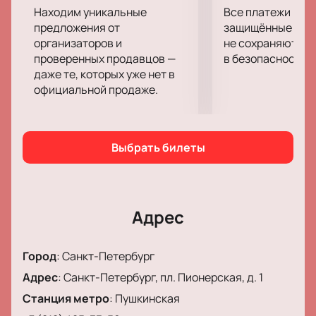
купить билеты на нашем сайте, что позволяет
Находим уникальные
Все платежи про
зрителям заранее планировать посещение и
предложения от
защищённые шлю
выбирать удобные места. Для удобства гостей
организаторов и
не сохраняются 
проверенных продавцов —
в безопасности.
театра предусмотрены комфортные залы,
даже те, которых уже нет в
современное техническое оснащение и уютные
официальной продаже.
фойе.
Не упустите шанс окунуться в мир волшебства и
приключений. Спектакль «Лев, колдунья и
платяной шкаф» станет незабываемым событием
Выбрать билеты
для всей семьи.
Купить билеты
на нашем сайте
можно уже сейчас, чтобы гарантировать себе и
своим близким место на этом замечательном
представлении.
Адрес
Город
:
Санкт-Петербург
Адрес
:
Санкт-Петербург, пл. Пионерская, д. 1
Станция метро
:
Пушкинская