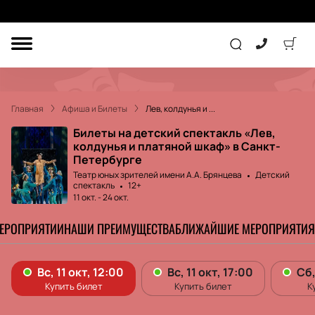
ДРУГОЕ
ТЕАТР
Главная
Афиша и Билеты
Лев, колдунья и ...
КОНЦЕРТ
Билеты на детский спектакль «Лев,
колдунья и платяной шкаф» в Санкт-
Петербурге
ПОДАРОЧНЫЕ
Театр юных зрителей имени А.А. Брянцева
Детский
СЕРТИФИКАТЫ
ДЕТЯМ
спектакль
12+
11 окт.
-
24 окт.
Другое
МЕРОПРИЯТИИ
НАШИ ПРЕИМУЩЕСТВА
БЛИЖАЙШИЕ МЕРОПРИЯТИЯ
Концерт
Экскурсия
Детям
Сертификат
Классика
Театр
Оркестр
Детский спектакль
Джаз и блюз
Дополнительно
Кукольный театр
Комедия
Фестиваль