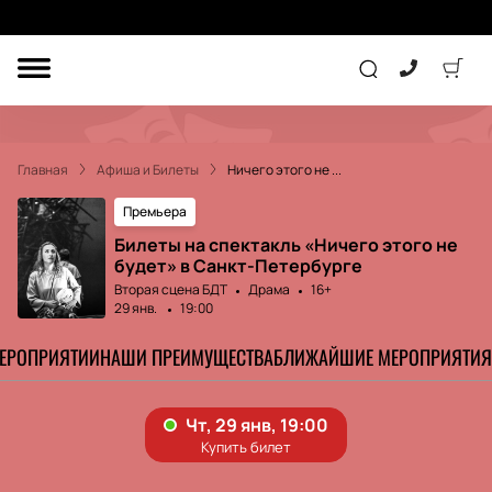
ДРУГОЕ
ТЕАТР
Главная
Афиша и Билеты
Ничего этого не ...
КОНЦЕРТ
Премьера
Билеты на спектакль «Ничего этого не
будет» в Санкт-Петербурге
ПОДАРОЧНЫЕ
СЕРТИФИКАТЫ
ДЕТЯМ
Вторая сцена БДТ
Драма
16+
29 янв.
19:00
Другое
МЕРОПРИЯТИИ
НАШИ ПРЕИМУЩЕСТВА
БЛИЖАЙШИЕ МЕРОПРИЯТИЯ
Концерт
Экскурсия
Детям
Сертификат
Классика
Театр
Оркестр
Детский спектакль
Джаз и блюз
Дополнительно
Кукольный театр
Комедия
Фестиваль