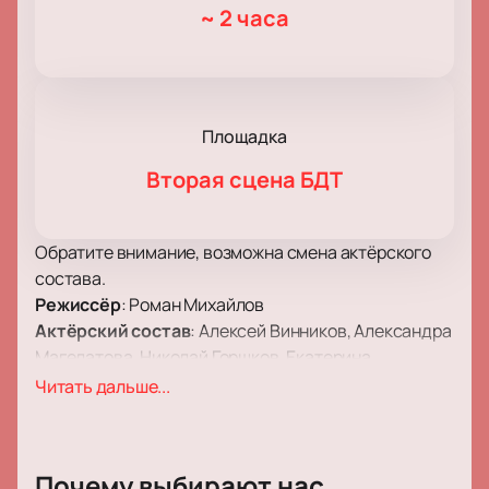
~
2 часа
Площадка
Вторая сцена БДТ
Обратите внимание, возможна смена актёрского
состава.
Режиссёр
: Роман Михайлов
Актёрский состав
: Алексей Винников, Александра
Магелатова, Николай Горшков, Екатерина
Старателева, Анатолий Тишин, Елизавета
Читать дальше...
Новикова, Диана Шишляева, Иван Суслов, Леонид
Нечаев, Глафира Лаврова, Сергей Тасенко,
Кристина Афанасьева, Аслан Мухаметжанов
Почему выбирают нас
Спектакль «Ничего этого не будет» на Второй