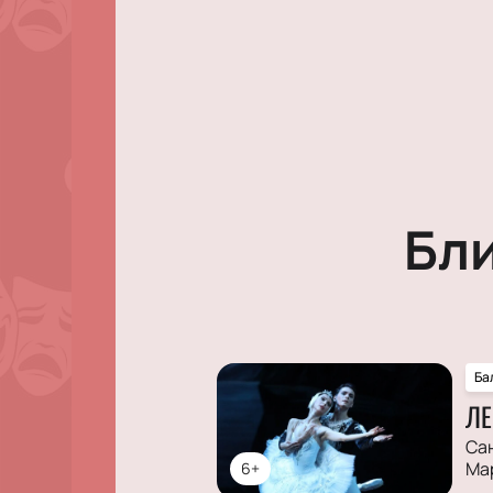
Бл
Ба
ЛЕ
Са
Ма
6+