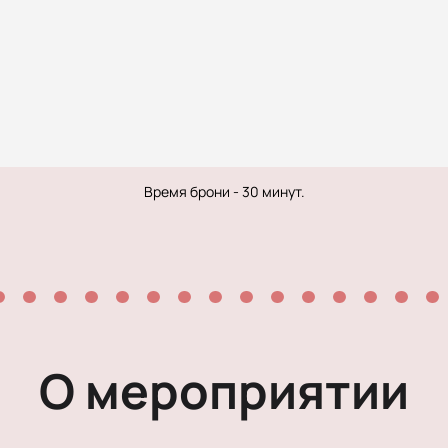
Рок-опера
Мелодрама
Экспериментальный театр
Детектив
Иммерсивный спектакль
Время брони - 30 минут.
О мероприятии