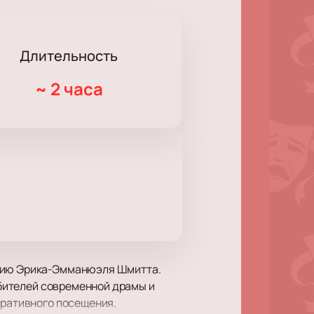
Длительность
~
2 часа
ению Эрика-Эмманюэля Шмитта.
любителей современной драмы и
оративного посещения.