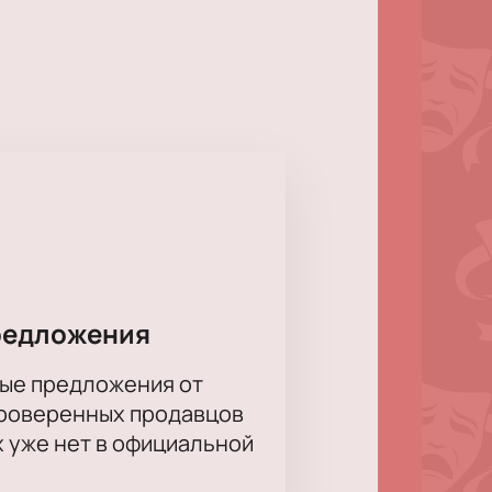
ет зайти в дом своего детства.
ы выбора, судьбы и
ия решений на будущее.
печивает хорошую видимость из
телефону — менеджер ответит на
редложения
ые предложения от
проверенных продавцов
х уже нет в официальной