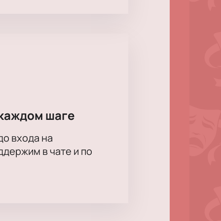
дящие места, узнать расписание,
а посещения и контакты.
организовать посещение,
сти спектакля и размещении
каждом шаге
ова, Варвара Репецкая, Евгений
до входа на
держим в чате и по