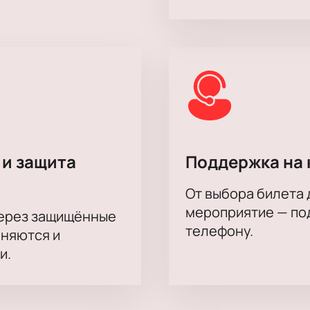
ли бы знать…»
можно заранее — это позволит выбрать подхо
летов. В разделе афиши указаны ближайшие показы, правил
словия для групповых покупок билетов. Менеджер поможет 
 и предоставить информацию о расписании, продолжительно
на актёрского состава.
 и защита
Поддержка на 
ова, Евгений Иванов, Екатерина Карманова, Тамара Абросим
От выбора билета 
мероприятие — под
через защищённые
телефону.
аняются и
и.