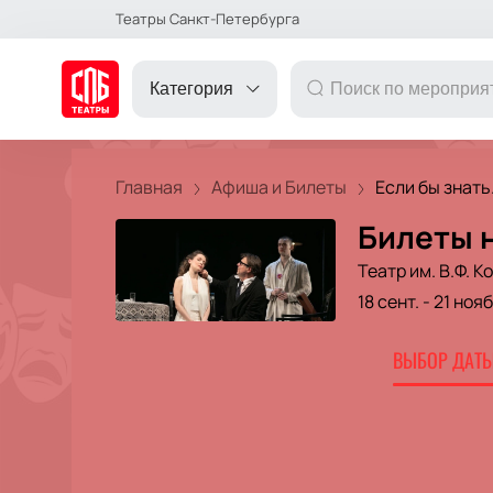
Театры Санкт-Петербурга
Категория
Главная
Афиша и Билеты
Если бы знать.
Билеты н
ДРУГОЕ
Театр им. В.Ф. 
18 сент.
-
21 нояб
ТЕАТР
ВЫБОР ДАТЫ
КОНЦЕРТ
ПОДАРОЧНЫЕ
СЕРТИФИКАТЫ
ДЕТЯМ