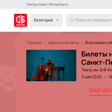
Театры Санкт-Петербурга
Категория
Главная
Афиша и Билеты
В осколках соб
Билеты н
ДРУГОЕ
Санкт-П
Театр им. В.Ф. 
ТЕАТР
3 мая 2025
1
КОНЦЕРТ
ВЫБОР ДАТЫ
ПОДАРОЧНЫЕ
СЕРТИФИКАТЫ
ДЕТЯМ