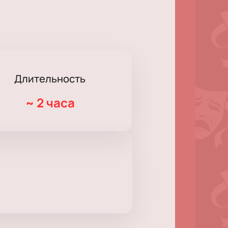
Длительность
~
2 часа