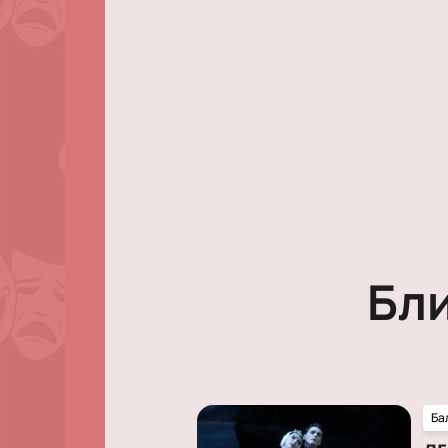
Бл
Ба