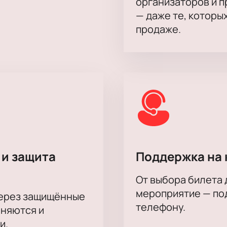
организаторов и 
— даже те, которы
продаже.
 и защита
Поддержка на 
От выбора билета 
мероприятие — под
через защищённые
телефону.
аняются и
и.