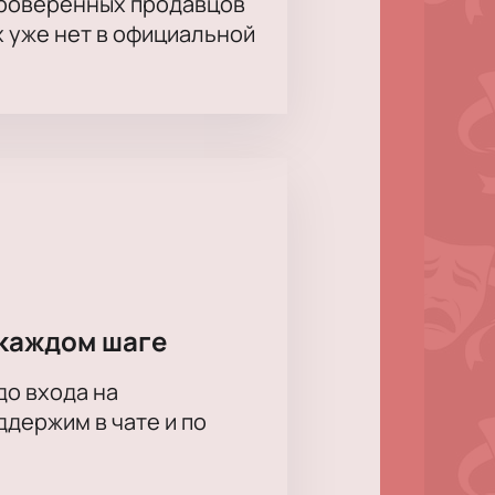
проверенных продавцов
х уже нет в официальной
каждом шаге
до входа на
держим в чате и по