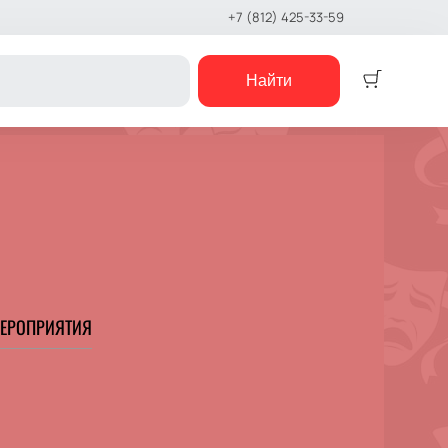
+7 (812) 425-33-59
Найти
Детям
Детский спектакль
Кукольный театр
Сказка
Музыкальная сказка
Детский мюзикл
Детский квест
ЕРОПРИЯТИЯ
е шоу
концерты
е чтения
шоу