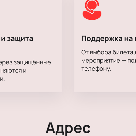
 и защита
Поддержка на 
От выбора билета 
мероприятие — под
через защищённые
телефону.
аняются и
и.
Адрес