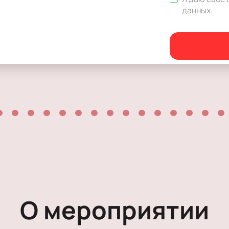
Мелодрама
данных
.
Экспериментальный театр
Иммерсивный спектакль
Детектив
О мероприятии