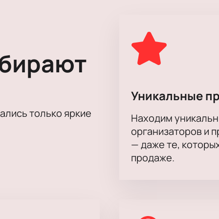
, чувственным, пронзительным. После просмотра он, как вы
и желание насладиться увиденным вновь.
рженные отзывы критиков. Поспешите и вы составить собст
ании его героев.
ыбирают
Уникальные п
тались только яркие
Находим уникальн
организаторов и 
— даже те, которы
продаже.