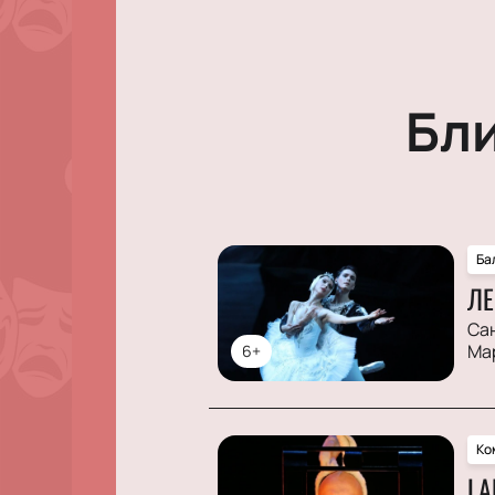
Бл
Ба
ЛЕ
Са
Ма
6+
Ко
LA