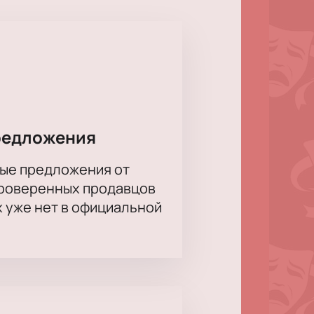
держанное дорогое вино,
венное мнение о нем и провести
редложения
ые предложения от
проверенных продавцов
х уже нет в официальной