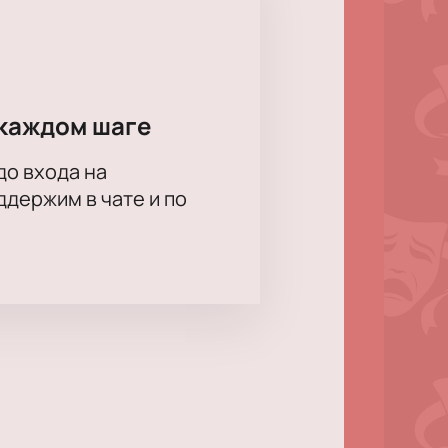
каждом шаге
до входа на
держим в чате и по