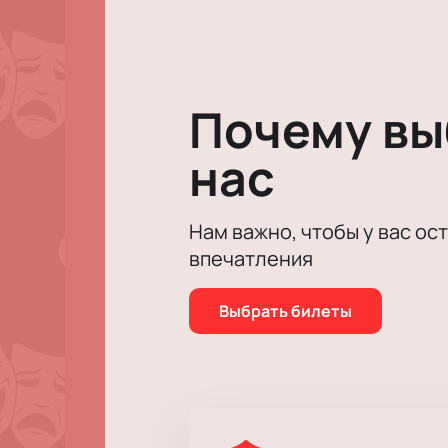
Спектакль получился очень тонким
оставляет приятное послевкусие 
Спектакль "Пьяные" получил восто
приятный интересный вечер в комп
Почему в
нас
Нам важно, чтобы у вас ос
впечатления
Выбрать билеты