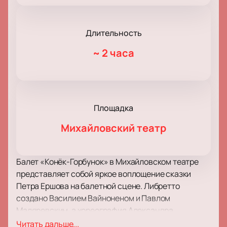
Длительность
~
2 часа
Площадка
Михайловский театр
Балет «Конёк-Горбунок» в Михайловском театре
представляет собой яркое воплощение сказки
Петра Ершова на балетной сцене. Либретто
создано Василием Вайноненом и Павлом
Маляревским, а хореография Александра
Радунского была переработана Михаилом
Читать дальше...