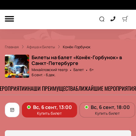
ДРУГОЕ
ТЕАТР
Главная
Афиша и Билеты
Конёк-Горбунок
КОНЦЕРТ
Билеты на балет «Конёк-Горбунок» в
Санкт-Петербурге
Михайловский театр
Балет
6+
ПОДАРОЧНЫЕ
6 сент.
-
6 дек.
СЕРТИФИКАТЫ
ДЕТЯМ
МЕРОПРИЯТИИ
НАШИ ПРЕИМУЩЕСТВА
БЛИЖАЙШИЕ МЕРОПРИЯТИЯ
Другое
Концерт
Экскурсия
Детям
Сертификат
Классика
Театр
Оркестр
Детский спектакль
Джаз и блюз
Дополнительно
Кукольный театр
Комедия
Фестиваль