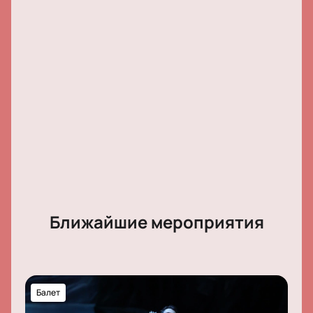
Обратите внимание, возможна смена актёрского
состава.
Режиссёр:
Михаил Мессерер, Александр
Радунский.
Актёрский состав:
Виктор Лебедев / Никита
Четвериков / Иван Зайцев, Анастасия Соболева /
Анжелина Воронцова / Юлия Лукьяненко / Приска
Цайзель, Вероника Маркова / Анна Кулигина, Марат
Шемиунов, Екатерина Одаренко / Ирина Перрен,
Александр Омар, Валерия Запасникова / Марфа
Фёдорова.
Ближайшие мероприятия
Балет