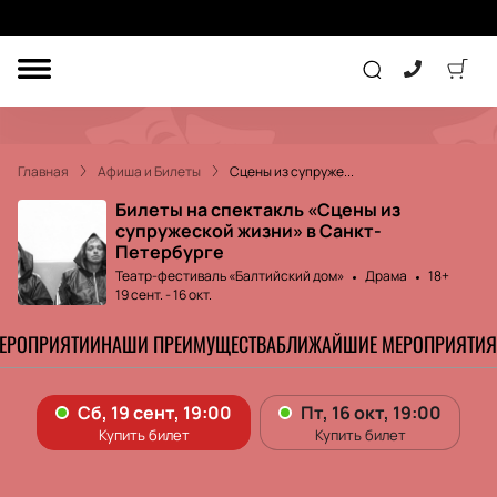
ДРУГОЕ
ТЕАТР
Главная
Афиша и Билеты
Сцены из супруже...
КОНЦЕРТ
Билеты на спектакль «Сцены из
супружеской жизни» в Санкт-
Петербурге
ПОДАРОЧНЫЕ
Театр-фестиваль «Балтийский дом»
Драма
18+
СЕРТИФИКАТЫ
ДЕТЯМ
19 сент.
-
16 окт.
МЕРОПРИЯТИИ
НАШИ ПРЕИМУЩЕСТВА
БЛИЖАЙШИЕ МЕРОПРИЯТИЯ
Другое
Концерт
Экскурсия
Детям
Сертификат
Классика
Театр
Оркестр
Детский спектакль
Джаз и блюз
Дополнительно
Кукольный театр
Комедия
Фестиваль