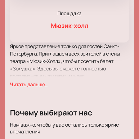
Площадка
Мюзик-холл
Яркое представление только для гостей Санкт-
Петербурга. Приглашаем всех зрителей в стены
театра «Мюзик-Холл», чтобы посетить балет
«Золушка». Здесь вы сможете полностью
погрузиться в мир магии и чудес.
Необычная интерпретация классического балета,
Читать дальше...
которая дополнена движениями из фигурного
катания. Множество деталей, вариацией и
колорита дополняются волнительными моментами
Почему выбирают нас
из самой сказки. Познакомьтесь с историей
девушки, которая оказалась в «Клетке»
Нам важно, чтобы у вас остались только яркие
собственного дома.
впечатления
Прекрасный принц, сказочный был,