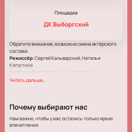
Площадка
ДК Выборгский
Обратите внимание, возможна смена актёрского
состава.
Режиссёр:
Сергей Кальварский, Наталья
Капустина
Актёрский состав:
Александра Ребенок,
Александр Семчев/Дмитрий Куличков, Андрей
Читать дальше...
Максимов, Эльдар Калимулин, Софья Аржаных
Билеты на спектакль «Имя» в Санкт-
Почему выбирают нас
Петербурге
Афиша театра приглашает зрителей на спектакль
Нам важно, чтобы у вас остались только яркие
«Имя». Французскую пьесу адаптировали для
впечатления
российской сцены, в постановке участвуют