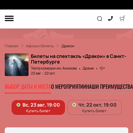
ДРУГОЕ
ТЕАТР
Главная
Афиша и Билеты
Дракон
КОНЦЕРТ
Билеты на спектакль «Дракон» в Санкт-
Петербурге
Театр комедии им. Акимова
Драма
12+
ПОДАРОЧНЫЕ
23 авг.
-
22 окт.
СЕРТИФИКАТЫ
ДЕТЯМ
ВЫБОР ДАТЫ И МЕСТА
О МЕРОПРИЯТИИ
НАШИ ПРЕИМУЩЕСТВА
Другое
Концерт
Экскурсия
Детям
Сертификат
Классика
Театр
Оркестр
Детский спектакль
Джаз и блюз
Дополнительно
Кукольный театр
Комедия
Фестиваль