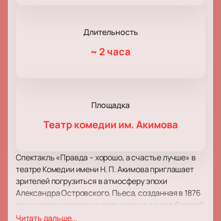
Длительность
~
2 часа
Площадка
Театр комедии им. Акимова
Спектакль «Правда – хорошо, а счастье лучше» в
театре Комедии имени Н. П. Акимова приглашает
зрителей погрузиться в атмосферу эпохи
Александра Островского. Пьеса, созданная в 1876
году, раскрывает взаимоотношения в доме богатой
купчихи Мавры Тарасовны Барабошевой. На
Читать дальше...