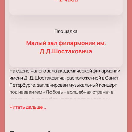
Площадка
Малый зал филармонии им.
Д.Д.Шостаковича
На сцене малого зала академической филармонии
имени Д. Д. Шостаковича, расположенной в Санкт-
Петербурге, запланирован музыкальный концерт
под названием «Любовь – волшебная страна» в
исполнении ансамбля мелодических ударных
инструментов «MarimbaMix». Мероприятие 13
Читать дальше...
абонемента «В легком жанре».
Этим вечером знаменитый питерский ансамбль
«MarimbaMix» представит трогательную и нежную