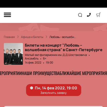
ДРУГОЕ
ТЕАТР
Главная
Афиша и Билеты
Любовь – волшебн...
КОНЦЕРТ
Билеты на концерт "Любовь –
волшебная страна" в Санкт-Петербурге
Малый зал филармонии им. Д.Д.Шостаковича
Ансамбль
6+
ПОДАРОЧНЫЕ
СЕРТИФИКАТЫ
ДЕТЯМ
14 фев. 2022
19:00
МЕРОПРИЯТИИ
НАШИ ПРЕИМУЩЕСТВА
БЛИЖАЙШИЕ МЕРОПРИЯТИЯ
Другое
Концерт
Экскурсия
Детям
Сертификат
Классика
Театр
Оркестр
Детский спектакль
Джаз и блюз
Дополнительно
Кукольный театр
Комедия
Фестиваль