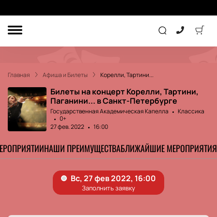
ДРУГОЕ
ТЕАТР
Главная
Афиша и Билеты
Корелли, Тартини...
КОНЦЕРТ
Билеты на концерт Корелли, Тартини,
Паганини... в Санкт-Петербурге
Государственная Академическая Капелла
Классика
0+
ПОДАРОЧНЫЕ
СЕРТИФИКАТЫ
ДЕТЯМ
27 фев. 2022
16:00
МЕРОПРИЯТИИ
НАШИ ПРЕИМУЩЕСТВА
БЛИЖАЙШИЕ МЕРОПРИЯТИЯ
Другое
Концерт
Экскурсия
Детям
Сертификат
Классика
Театр
Оркестр
Детский спектакль
Джаз и блюз
Дополнительно
Кукольный театр
Комедия
Фестиваль