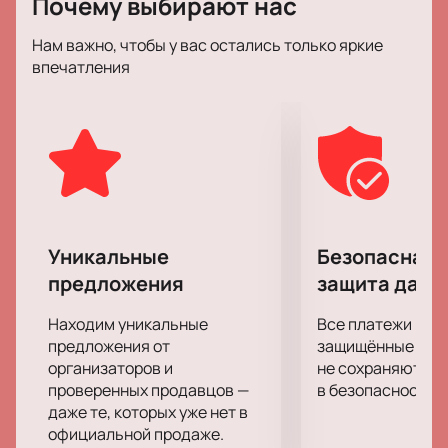
Почему выбирают нас
в числе первых!
Как всегда, виртуозы смычка порадуют
Нам важно, чтобы у вас остались только яркие
поклонников своего творчества отменными
впечатления
композициями в любимом стиле, а также
первоклассное световое шоу и отличный звук.
Приготовьтесь подпевать и двигаться в ритм
динамичной музыке!
Уникальные
Безопасная 
предложения
защита данн
Находим уникальные
Все платежи про
предложения от
защищённые шлю
организаторов и
не сохраняются 
проверенных продавцов —
в безопасности.
даже те, которых уже нет в
официальной продаже.