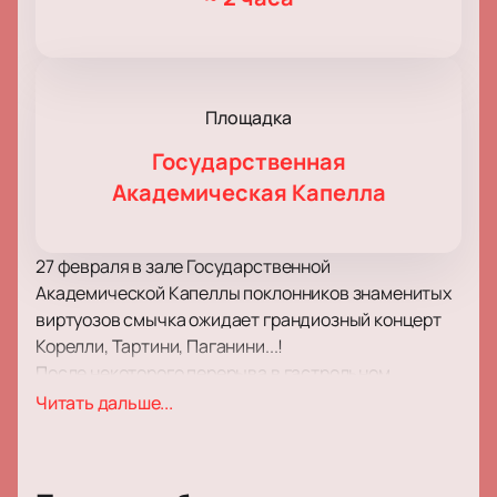
Площадка
Государственная
Академическая Капелла
27 февраля в зале Государственной
Академической Капеллы поклонников знаменитых
виртуозов смычка ожидает грандиозный концерт
Корелли, Тартини, Паганини...!
После некоторого перерыва в гастрольном
графике виртуозы смычка порадует своих фанатов
Читать дальше...
новой концертной программой, в которую вошли
старые хиты и совершенно новые работы, которые
впервые прозвучат со сцены. Спешите услышать их