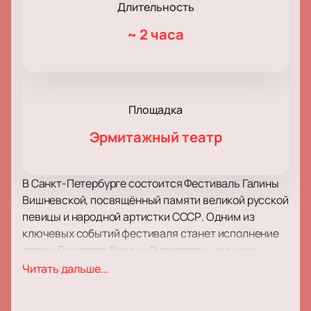
Длительность
~
2 часа
Площадка
Эрмитажный театр
В Санкт-Петербурге состоится Фестиваль Галины
Вишневской, посвящённый памяти великой русской
певицы и народной артистки СССР. Одним из
ключевых событий фестиваля станет исполнение
оперы Джузеппе Верди «Риголетто» на сцене
Эрмитажного театра. Это уникальное
Читать дальше...
произведение, по словам самой Вишневской, стало
школой для многих великих певцов. Центр