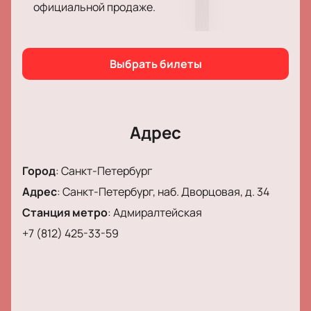
официальной продаже.
Чтобы стать свидетелем этого грандиозного
представления, вы можете
купить билеты
на
нашем сайте. Не откладывайте покупку, ведь
интерес к фестивалю велик, и количество мест
Выбрать билеты
ограничено. Посетите наш сайт, чтобы купить
билеты и обеспечить себе незабываемый вечер в
Эрмитажном театре.
Адрес
Город
:
Санкт-Петербург
Адрес
:
Санкт-Петербург, наб. Дворцовая, д. 34
Станция метро
:
Адмиралтейская
+7 (812) 425-33-59