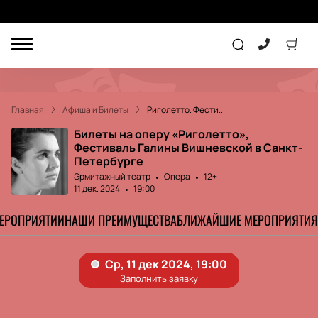
ДРУГОЕ
ТЕАТР
Главная
Афиша и Билеты
Риголетто. Фести...
КОНЦЕРТ
Билеты на оперу «Риголетто»,
Фестиваль Галины Вишневской в Санкт-
Петербурге
ПОДАРОЧНЫЕ
Эрмитажный театр
Опера
12+
СЕРТИФИКАТЫ
ДЕТЯМ
11 дек. 2024
19:00
МЕРОПРИЯТИИ
НАШИ ПРЕИМУЩЕСТВА
БЛИЖАЙШИЕ МЕРОПРИЯТИЯ
Другое
Концерт
Экскурсия
Детям
Сертификат
Классика
Театр
Оркестр
Детский спектакль
Джаз и блюз
Дополнительно
Кукольный театр
Комедия
Фестиваль