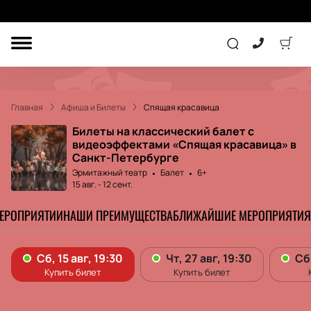
ДРУГОЕ
ТЕАТР
Главная
Афиша и Билеты
Спящая красавица
КОНЦЕРТ
Билеты на классический балет с
видеоэффектами «Спящая красавица» в
Санкт-Петербурге
ПОДАРОЧНЫЕ
Эрмитажный театр
Балет
6+
СЕРТИФИКАТЫ
ДЕТЯМ
15 авг.
-
12 сент.
МЕРОПРИЯТИИ
НАШИ ПРЕИМУЩЕСТВА
БЛИЖАЙШИЕ МЕРОПРИЯТИЯ
Другое
Концерт
Экскурсия
Детям
Сертификат
Классика
Театр
Оркестр
Детский спектакль
Джаз и блюз
Дополнительно
Кукольный театр
Комедия
Фестиваль