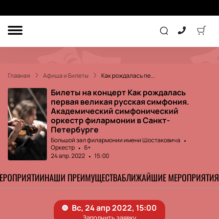
ДРУГОЕ
ТЕАТР
Главная
Афиша и Билеты
Как рождалась пе...
КОНЦЕРТ
Билеты на концерт Как рождалась
первая великая русская симфония.
Академический симфонический
оркестр филармонии в Санкт-
ПОДАРОЧНЫЕ
СЕРТИФИКАТЫ
ДЕТЯМ
Петербурге
Большой зал филармонии имени Шостаковича
Оркестр
6+
Другое
24 апр. 2022
15:00
Концерт
Экскурсия
МЕРОПРИЯТИИ
НАШИ ПРЕИМУЩЕСТВА
БЛИЖАЙШИЕ МЕРОПРИЯТИЯ
Детям
Сертификат
Классика
Театр
Оркестр
Детский спектакль
Джаз и блюз
Дополнительно
Кукольный театр
Комедия
Фестиваль